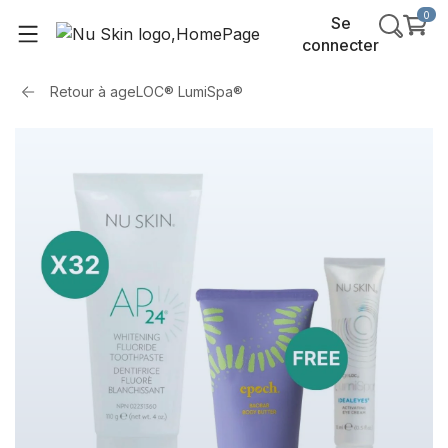
0
Se
connecter
Retour à
ageLOC® LumiSpa®