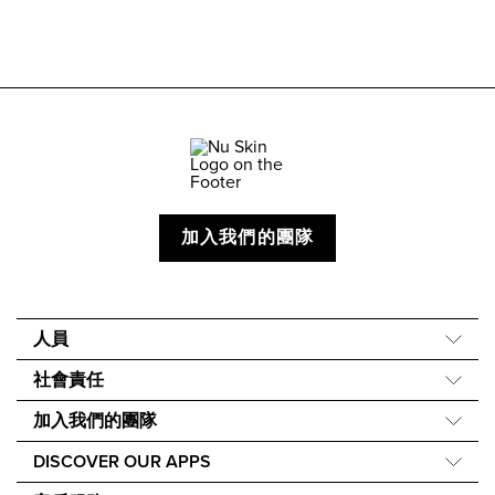
加入我們的團隊
人員
關於我們
社會責任
我們的故事
Force for Good
加入我們的團隊
40 週年
Nourish the Children
EmpowerMe
Careers
DISCOVER OUR APPS
永續發展
DirectSelling.org
Newsroom
Nu Skin Vera®