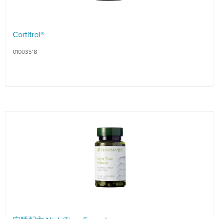
Cortitrol®
01003518