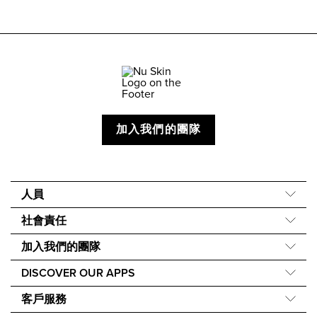
加入我們的團隊
人員
關於我們
社會責任
我們的故事
Force for Good
加入我們的團隊
40 週年
Nourish the Children
EmpowerMe
Careers
DISCOVER OUR APPS
永續發展
DirectSelling.org
Newsroom
Nu Skin Vera®
成分理念
客戶服務
一个全球声音
Investors
Nu Skin Stela