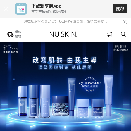
【重要】使用本網站視為您同意並接受本網站的cookie分析與追蹤👉查看詳情
下載新享購App
開啟
享受更流暢的購物體驗
您有權不接受產品資訊及其他宣傳資訊，詳情請參閱→
請勿購買及使用任何來源不明之產品。詳情請見 👉
🎯警惕非官方管道，遠離假貨陷阱！👉
網絡
購物
【重要】使用本網站視為您同意並接受本網站的cookie分析與追蹤👉查看詳情