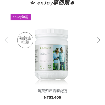
enJoy享回購🔥
enJoy熱銷
菁英如沛青春配方
NT$3,405