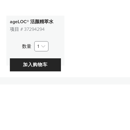
ageLOC® 活颜精萃水
项目 #
37294294
数量
1
加入购物车