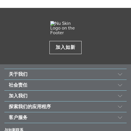
加入如新
关于我们
我们的故事
社会责任
使命与愿景
善的力量
加入我们
经营团队
东南亚儿童心脏基金会
机会
资料来源
探索我们的应用程序
永续发展计划
荣誉榜
投资者
如新Vera®护肤咨询
受饥儿滋养计划
客户服务
全球之声
如新Stela和如新Connect
联络我们
如新欢庆40周年
与如新联系
ageLOC® TRME®