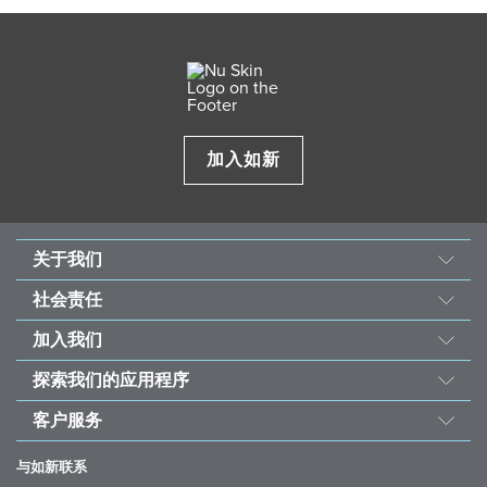
加入如新
关于我们
我们的故事
社会责任
使命与愿景
善的力量
加入我们
经营团队
东南亚儿童心脏基金会
机会
资料来源
探索我们的应用程序
永续发展计划
荣誉榜
投资者
如新Vera®护肤咨询
受饥儿滋养计划
客户服务
全球之声
如新Stela和如新Connect
联络我们
如新欢庆40周年
与如新联系
ageLOC® TRME®
帮助