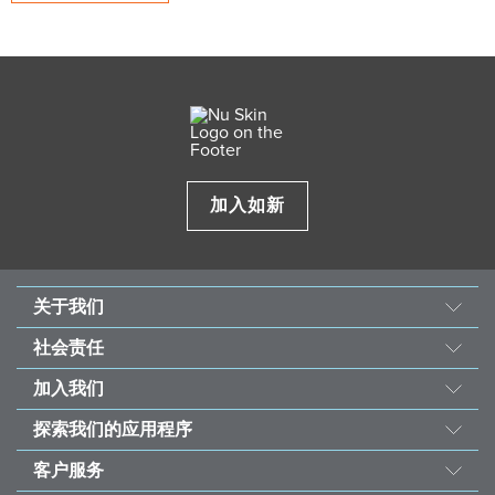
加入如新
关于我们
我们的故事
社会责任
使命与愿景
善的力量
加入我们
经营团队
东南亚儿童心脏基金会
机会
资料来源
探索我们的应用程序
永续发展计划
荣誉榜
投资者
如新Vera®护肤咨询
受饥儿滋养计划
客户服务
全球之声
如新Stela和如新Connect