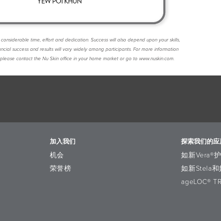
considerable time, effort and dedication. Success will also depend upon your skills,
nancial success and results will vary widely among participants. For more information
 please contact the Nu Skin office in your home market or go to www.nuskin.com.
加入我们
探索我们的应
机会
如新Vera®
荣誉榜
如新Stela和
ageLOC® T