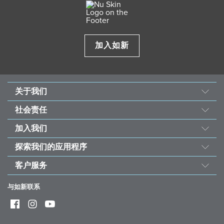
加入如新
关于我们
我们的故事
社会责任
使命与愿景
善的力量
加入我们
经营团队
东南亚儿童心脏基金会
机会
资料来源
探索我们的应用程序
永续发展计划
荣誉榜
投资者
如新Vera®护肤咨询
受饥儿滋养计划
客户服务
全球之声
如新Stela和如新Connect
联络我们
如新欢庆40周年
与如新联系
ageLOC® TRME®
帮助
常见问题
赢家奖品兑换