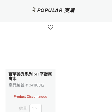
面膜
POPULAR 爽膚
日間乳霜
夜間乳霜
防曬隔離
面部彩妝
眼部彩妝
唇部彩妝
薈萃善秀系列 pH 平衡爽
膚水
彩妝工具
產品編號 #
04110312
Product Discontinued
頭髮保養
數量
1
身體保養