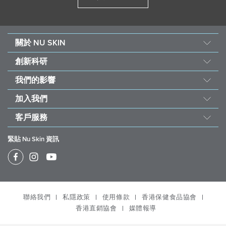
關於 NU SKIN
Nu Skin 誕生
創新科研
關於如新
產品科研
我們的影響
大事紀
Nu Skin 全球抗衰老科研顧問團
善的力量基金會
就是愛得獎
加入我們
6S 品質措施
可持續發展
經營團隊
加入 Nu Skin
PHARMANEX® 產品理念
客戶服務
受飢兒滋養計劃
工作機會
自動訂貨計劃
ageLOC® 科學
如新快訊
關愛社會
緊貼 Nu Skin 資訊
銷售績效計劃
極地植萃主義
媒體報導
Nu Skin Vera®
Prysm iO
家用美容儀保修條款及細則
Nu Skin Stela & Nu Skin Connect
Prysm iO 商機
產品停售 / 缺貨通知
規範專區
聯絡我們
私隱政策
使用條款
香港保健食品協會
物流政策； 退貨退款政策、更換政策及未領取/ 未能送達產
品的政策
香港直銷協會
媒體報導
Office