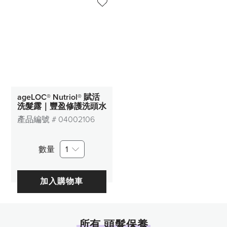
ageLOC® Nutriol® 賦活
洗髮露｜豐盈修護洗頭水
產品編號 #
04002106
數量
1
加入購物車
所有 頭髮保養