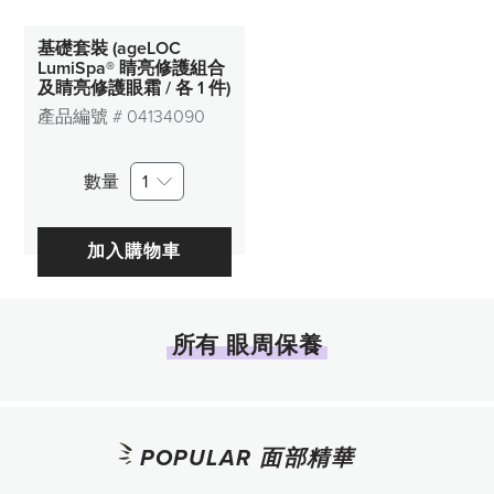
基礎套裝 (ageLOC
LumiSpa® 睛亮修護組合
及睛亮修護眼霜 / 各 1 件)
產品編號 #
04134090
數量
1
加入購物車
所有 眼周保養
POPULAR 面部精華