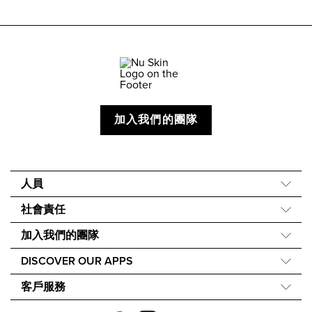
加入我們的團隊
人員
關於我們
社會責任
我們的故事
Force for Good
加入我們的團隊
40 週年
Nourish the Children
財務獎勵
One Global Voice
DISCOVER OUR APPS
永續發展
Nu Skin Rewards
Nu Skin Vera®
成分理念
客戶服務
Nu Skin Stela
聯繫我們