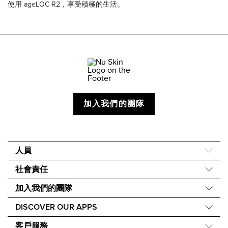
使用 ageLOC R2，享受積極的生活。
加入我們的團隊
人員
關於我們
社會責任
我們的故事
Force for Good
加入我們的團隊
40 週年
Nourish the Children
財務獎勵
One Global Voice
DISCOVER OUR APPS
永續發展
Nu Skin Rewards
Nu Skin Vera®
成分理念
客戶服務