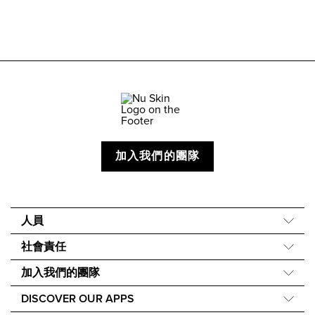
加入我們的團隊
人員
關於我們
社會責任
我們的故事
Force for Good
加入我們的團隊
40 週年
Nourish the Children
財務獎勵
One Global Voice
DISCOVER OUR APPS
永續發展
Nu Skin Rewards