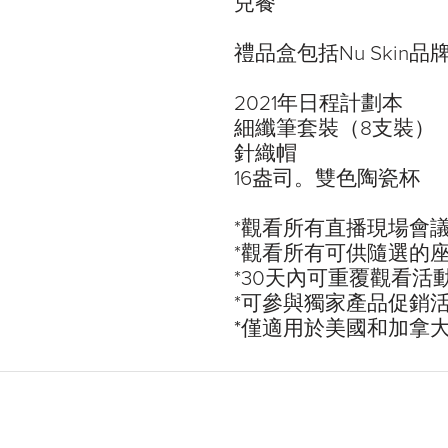
兒餐
禮品盒包括Nu Skin
2021年日程計劃本
細纖筆套裝（8支裝）
針織帽
16盎司。雙色陶瓷杯
*觀看所有直播現場會
*觀看所有可供隨選的
*30天內可重覆觀看活
*可參與獨家產品促銷
*僅適用於美國和加拿