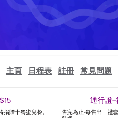
主頁
日程表
註冊
常見問題
$15
通行證+禮
in將捐贈十餐蜜兒餐。
售完為止-每售出一禮套品