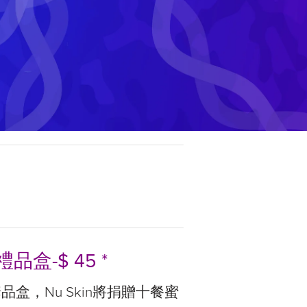
品盒-$ 45 *
盒，Nu Skin將捐贈十餐蜜