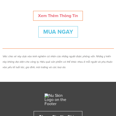
Xem Thêm Thông Tin
MUA NGAY
Việc chia sẻ này dựa vào kinh nghiệm cá nhân của những người được phỏng vấn. Những ý kiến
này không đại diện cho công ty. Hiệu quả sản phẩm có thể khác nhau ở mỗi người và phụ thuộc
vào yếu tố tuổi tác, gia đình, môi trường và các loại da.