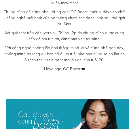
xuân may mắn!
Chúng mình đã cùng nhau dùng ageLOC Boost, thiết bị đẩy tinh chất
- công nghệ mới nhất của hệ thống chăm sóc da tại nhà số 1 thế giới
Nu Skin.
Kết quả thật trên cả tuyệt vời! Chỉ sau 2p da chúng mình được cung
cấp độ ẩm tức thì, căng mịn và tươi sáng!
Với công nghệ chống lão hoá thông minh lại vô cùng nhỏ gọn này,
chúng mình tin rằng dù bạn có ở lứa tuổi nào bạn cũng sẽ có làn da
& thần thái tự tin trẻ trung lâu dài của tuổi 20!
I love ageLOC Boost ❤️