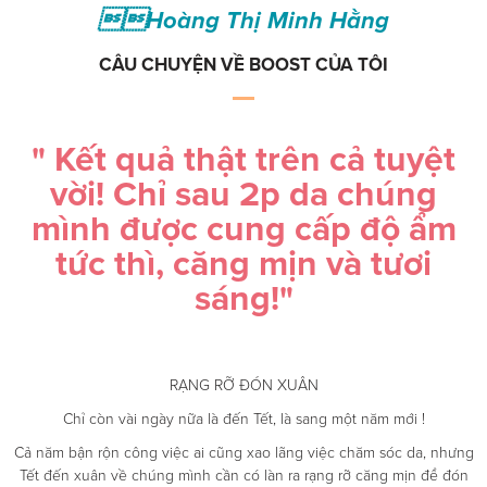
Hoàng Thị Minh Hằng
CÂU CHUYỆN VỀ BOOST CỦA TÔI
" Kết quả thật trên cả tuyệt
vời! Chỉ sau 2p da chúng
mình được cung cấp độ ẩm
tức thì, căng mịn và tươi
sáng!"
RẠNG RỠ ĐÓN XUÂN
Chỉ còn vài ngày nữa là đến Tết, là sang một năm mới !
Cả năm bận rộn công việc ai cũng xao lãng việc chăm sóc da, nhưng
Tết đến xuân về chúng mình cần có làn ra rạng rỡ căng mịn để đón