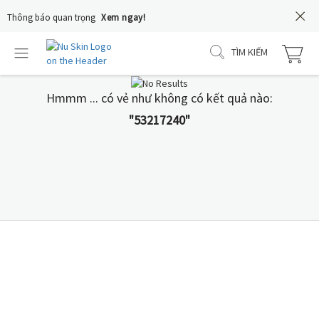
Thông báo quan trọng
Xem ngay!
TÌM KIẾM
Hmmm ... có vẻ như không có kết quả nào:
"53217240"
COLOSTRUM IgG+
Nguồn sữa non 24h từ
Hoa Kỳ là lựa chọn tối