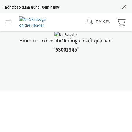
Thông báo quan trọng
Xem ngay!
TÌM KIẾM
Hmmm ... có vẻ như không có kết quả nào:
"53001345"
COLOSTRUM IgG+
Nguồn sữa non 24h từ
Hoa Kỳ là lựa chọn tối