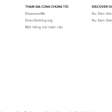
THAM GIA CÙNG CHÚNG TÔI
DISCOVER O
EmpowerMe
Nu Skin Ver
DirectSelling.org
Nu Skin Ste
Một tiếng nói toàn cầu
Công ty
Legal Center
Thông tin liên lạc
Quy Định T.T Cá Nhân