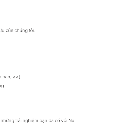
ứu của chúng tôi.
 bạn, v.v.)
ng
ề những trải nghiệm bạn đã có với Nu