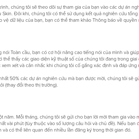
rình, chúng tôi sẽ theo dõi sự tham gia của bạn vào các dự án ng
 Skin. Đôi khi, chúng tôi có thể sử dụng kết quả nghiên cứu tổng
ảo vệ dữ liệu của bạn, bạn có thể tham khảo Thông báo về quyền r
nói Toàn cầu, bạn có cơ hội nâng cao tiếng nói của mình và giúp 
thể thấy các giao diện kỹ thuật số của chúng tôi đang trong giai đ
c xem xét và cân nhắc khi chúng tôi cố gắng xác định và đáp ứng
ít nhất 50% các dự án nghiên cứu mà bạn được mời, chúng tôi sẽ g
 (thay đổi theo thị trường).
ột năm. Mỗi tháng, chúng tôi sẽ gửi cho bạn lời mời tham gia vào
mất vài phút (tùy thuộc vào số lượng câu hỏi và chủ đề). Nếu bạn
n và có thể liên quan đến nhiều lần đăng ký trong thời gian đó.