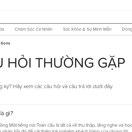
da
Chăm Sóc Cá Nhân
Sức Khỏe & Sự Minh Mẫn
Dòng
 HỎI THƯỜNG GẶP
 ký? Hãy xem các câu hỏi và câu trả lời dưới đây.
à gì?
 Một tiếng nói Toàn cầu là tất cả về thu thập, lắng nghe và học 
phản hồi đó để cải thiện trải nghiệm khách hàng của chúng tôi.