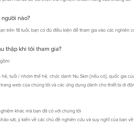
 người nào?
ạn trên 18 tuổi, bạn có đủ điều kiện để tham gia vào các nghiên c
u thập khi tôi tham gia?
o gồm:
n hệ, tuổi / nhóm thế hệ, chức danh Nu Skin [nếu có], quốc gia của
 trang web của chúng tôi và các ứng dụng dành cho thiết bị di độ
nghiệm khác mà bạn đã có với chúng tôi
 khảo sát, ý kiến về các chủ đề nghiên cứu và suy nghĩ của bạn v