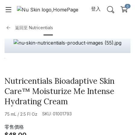
0
登入
返回至
Nutricentials
Nutricentials Bioadaptive Skin
Care™ Moisturize Me Intense
Hydrating Cream
SKU: 01001793
75 mL / 2.5 Fl Oz
零售價格
$48.00