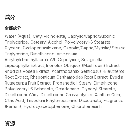
成分
全部成分
Water (Aqua), Cetyl Ricinoleate, Caprylic/Capric/Succinic
Triglyceride, Cetearyl Alcohol, Polyglyceryl-6 Stearate,
Glycerin, Cyclopentasiloxane, Caprylic/Capric/Myristic/ Stearic
Triglyceride, Dimethicone, Ammonium
Acryloyldimethyltaurate/VP Copolymer, Selaginella
Lepidophylla Extract, Inonotus Obliquus (Mushroom) Extract,
Rhodiola Rosea Extract, Acanthopanax Senticosus (Eleuthero)
Root Extract, Rhaponticum Carthamoides Root Extract, Evodia
Rutaecarpa Fruit Extract, Propanediol, Stearyl Dimethicone,
Polyglyceryl-6 Behenate, Octadecane, Glyceryl Stearate,
Dimethicone/Vinyl Dimethicone Crosspolymer, Xanthan Gum,
Citric Acid, Trisodium Ethylenediamine Disuccinate, Fragrance
(Parfum), Hydroxyacetophenone, Chlorphenesinh.
資源