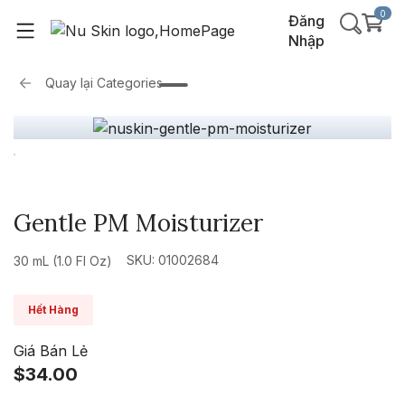
0
Đăng
Nhập
Quay lại
Categories
Gentle PM Moisturizer
SKU: 01002684
30 mL (1.0 Fl Oz)
Hết Hàng
Giá Bán Lẻ
$34.00