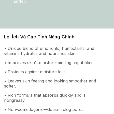
softer.
Lợi Ích Và Các Tính Năng Chính
• Unique blend of emollients, humectants, and
vitamins hydrates and nourishes skin.
• Improves skin’s moisture-binding capabilities.
• Protects against moisture loss.
• Leaves skin feeling and looking smoother and
softer.
• Rich formula that absorbs quickly and is
nongreasy.
• Non-comedogenic—doesn’t clog pores.