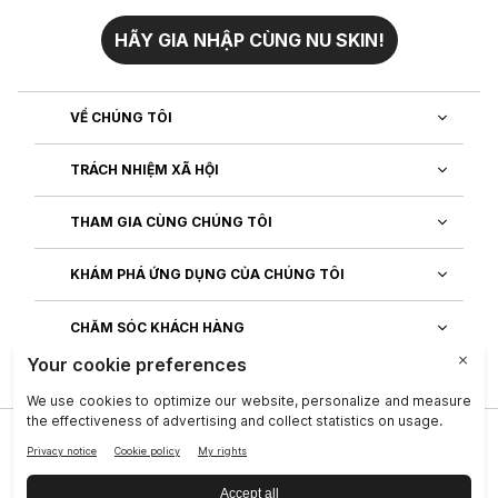
HÃY GIA NHẬP CÙNG NU SKIN!
VỀ CHÚNG TÔI
TRÁCH NHIỆM XÃ HỘI
THAM GIA CÙNG CHÚNG TÔI
KHÁM PHÁ ỨNG DỤNG CỦA CHÚNG TÔI
CHĂM SÓC KHÁCH HÀNG
Công ty
|
Legal Center
|
Terms of Use
|
Thông tin liên lạc
|
Quy Định T.T Cá Nhân
|