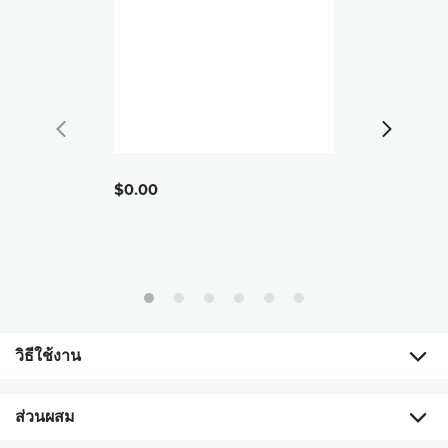
เอจล็อค ลูมิสปา แอคติเวติ้ง คลีนเซอร์ - สูตรผิวธรรมดาถึง
ผิวผสม 100 มล. จำนวน 1 หลอด
สินค
$0.00
# 1900
฿3,3
วิธีใช้งาน
ส่วนผสม
ขั้นตอน