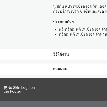
นู สกิน สปา เฟเชี่ยล เจล วิท เอจ
กระปรี้กระเปร่า ชุ่มชื้นและสะอา
ประกอบด้วย
พรี-ทรีตเมนต์ เฟเชี่ยล เจล จำ
ทรีตเมนต์ เฟเชี่ยล เจล จำนวน 
วิธีใช้งาน
ส่วนผสม
ขั้นตอน
1
พรี-ทรีตเมนต์ เฟเชี่ยล เจ
พรี-ทรีตเมนต์ เฟเชี่ยล เจล
ทรีตเมนต์ เฟเชี่ยล เจล (สำ
ส่วนผสมทั้งหมด
2
บำรุงลงสู่ผิวอย่างล้ำลึก
Water (Aqua), Butylene Glycol, Glycerin, C
Methylcellulose, Glyceryl Acrylate/ Acr
EDTA, Caprylyl Glycol, Chlorphenesin, P