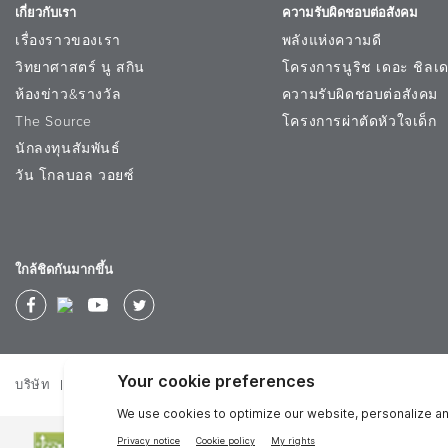
เจลผิวหน้าสูตรเอจล็อคที่มีส่วนผสมในก
เกี่ยวกับเรา
ความรับผิดชอบต่อสังคม
เรื่องราวของเรา
พลังแห่งความดี
พรี-ทรีตเมนต์ เฟเชี่ยล เจล
วิทยาศาสตร์ นู สกิน
โครงการนูริช เดอะ ชิลเด
ส่วนผสมทั้งหมด
ห้องข่าว&รางวัล
ความรับผิดชอบต่อสังคม
Water (Aqua), Butylene Glycol, Glycerin,
The Source
โครงการผ่าตัดหัวใจเด็ก
Camellia Sinensis Leaf Extract, Jasminum
Bulb Extract, Xanthan Gum, Oleth-10, Po
นักลงทุนสัมพันธ์
Polysorbate 20, Chlorphenesin, Sodium 
วัน โกลบอล วอยซ์
ใกล้ชิดกันมากขึ้น
บริษัท
นโยบายความเป็นส่วนตัว
ข้อปฏิบัติในการทำธุรกิจ
ข้อก