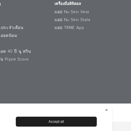
ชุ่มชื้นและสะอาด
ๆ
เครื่องมือดิจิตอล
แอป Nu Skin Vera
แอป Nu Skin Stela
นประจำเดือน
แอป TRME App
iva (Rice) Extract, Jania Rubens Extract,
นยอดนิยม
ensis Fruit Extract, Narcissus Tazetta
r, Hydroxypropyl Methylcellulose,
อล 40 ปี นู สกิน
วัน Prysm Score
ูลส่วนบุคคล
ประกาศเกี่ยวกับการจัดการคุกกี้