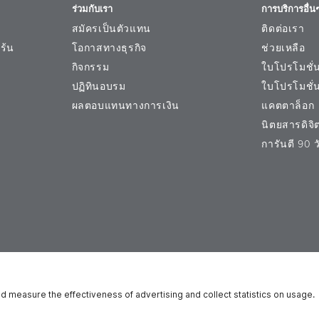
ารต่อต้านริ้วรอยแห่งวัย ผิวจากการดูแลจะรูสึกได้ถึงผิวที่กระปรี้กระเปร่า 
ร่วมกับเรา
การบริการอื่น
สมัครเป็นตัวแทน
ติดต่อเรา
ร้น
โอกาสทางธุรกิจ
ช่วยเหลือ
กิจกรรม
ใบโปรโมชั่
 Tocopheryl Nicotinate, Arginine, Rosa Damascena Flower Oil, Adenosine, Oryza Sat
ปฏิทินอบรม
ใบโปรโมชั่
 Officinale (Jasmine) Extract, Santalum Album (Sandalwood) Oil, Schisandra Chin
tassium Cocoyl Glutamate, Isoceteth-20, Glyceryl Acrylate/Acrylic Acid Copolyme
ผลตอบแทนทางการเงิน
แคตตาล็อก
Benzoate, Disodium EDTA, Citric Acid.
นิตยสารดิจิต
การันตี 90 
ำหนดการใช้งานเว็บไซต์
ประกาศในการใช้เว็บไซต์
สิทธิเกี่ยวกับข้อม