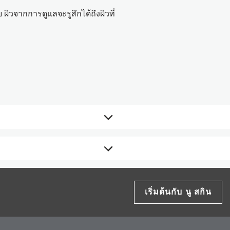
 ผิวจากการดูแลจะรูสึกได้ถึงผิวที่
รกในชั้นรูขุมขน
ตเมนต์ เฟเชี่ยล เจลพร้อมมอบคุณค่าการ
เริ่มต้นกับ นู สกิน
a Fruit Extract, Hydroxypropyl
ssium Hydroxide, Citric Acid, Disodium