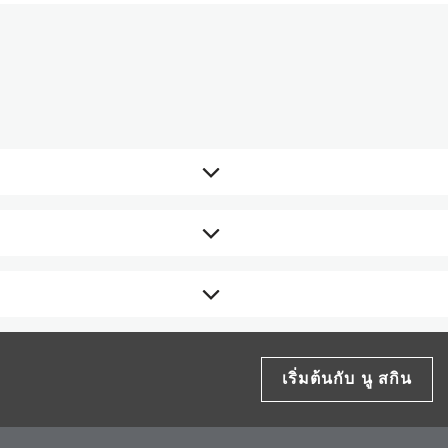
ส่วนผสมที่สะอาดไร้กังวล เพื่อให้
ของผลิตภัณฑ์
tate, Ethylhexyl Stearate,
เริ่มต้นกับ นู สกิน
xtract, Rhodiola Rosea Extract, Coccinia
rachta Flower Extract, Tocopheryl
orphenesin, Phenoxyethanol.