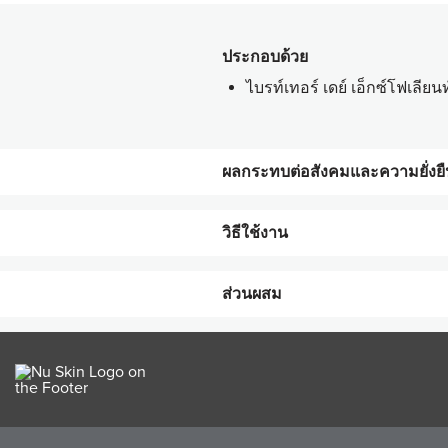
ประกอบด้วย
ไบรท์เทอร์ เดย์ เอ็กซ์โฟเลีย
ผลกระทบต่อสังคมและความยั่งยื
วิธีใช้งาน
นูทริเซนเชี่ยล ไม่เพียงแต่ช่วยดุแ
คุณรู้สึกดีกับสิ่งที่คุณทาลงบนผิว
ส่วนผสม
หลอดทำจากวัสดุรีไซเคิล 35% 
ขั้นตอน
ใช้ส่วนประกอบสำคัญที่เป็นมิ
1
หลังจากการทำความสะอาดผิว
ส่วนผสมทั้งหมด
ลดขยะ
Water (Aqua), Aloe Barbadensis Leaf Juice
2
ใช้ไบรท์เทอร์ เดย์ สครับใ
Lactobacillus/Punica Granatum Fruit Fer
Indica Fruit Extract, Inonotus Obliquus 
3
ตามด้วยโทนเนอร์ แนะนำให้ใช
Acetate, Allantoin, Glycerin, Carbomer,