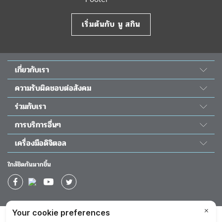
เริ่มต้นกับ นู สกิน
เกี่ยวกับเรา
เรื่องราวของเรา
ความรับผิดชอบต่อสังคม
วิทยาศาสตร์ นู สกิน
พลังแห่งความดี
ร่วมกับเรา
ห้องข่าว&รางวัล
โครงการนูริช เดอะ ชิลเดร้น
สมัครเป็นตัวแทน
The Source
การบริการอื่นๆ
ความรับผิดชอบต่อสังคม
โอกาสทางธุรกิจ
นักลงทุนสัมพันธ์
ติดต่อเรา
โครงการผ่าตัดหัวใจเด็ก
เครื่องมือดิจิตอล
กิจกรรม
วัน โกลบอล วอยซ์
ช่วยเหลือ
แอป Nu Skin Vera
ปฏิทินอบรม
ใกล้ชิดกันมากขึ้น
ใบโปรโมชั่นประจำเดือน
แอป Nu Skin Stela
ผลตอบแทนทางการเงิน
ใบโปรโมชั่นยอดนิยม
แอป TRME App
แคตตาล็อก
นิตยสารดิจิตอล 40 ปี นู สกิน
การันตี 90 วัน Prysm Score
บริษัท
นโยบายความเป็นส่วนตัว
ข้อปฏิบัติในการทำธุรกิจ