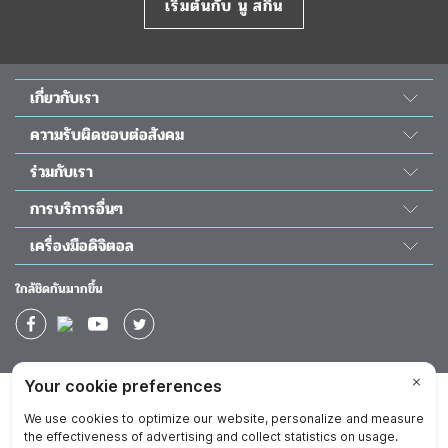
เริ่มต้นกับ นู สกิน
เกี่ยวกับเรา
เรื่องราวของเรา
ความรับผิดชอบต่อสังคม
วิทยาศาสตร์ นู สกิน
พลังแห่งความดี
ร่วมกับเรา
ห้องข่าว&รางวัล
โครงการนูริช เดอะ ชิลเดร้น
สมัครเป็นตัวแทน
The Source
การบริการอื่นๆ
ความรับผิดชอบต่อสังคม
โอกาสทางธุรกิจ
นักลงทุนสัมพันธ์
ติดต่อเรา
โครงการผ่าตัดหัวใจเด็ก
เครื่องมือดิจิตอล
กิจกรรม
วัน โกลบอล วอยซ์
ช่วยเหลือ
แอป Nu Skin Vera
ปฏิทินอบรม
ใกล้ชิดกันมากขึ้น
ใบโปรโมชั่นประจำเดือน
แอป Nu Skin Stela
ผลตอบแทนทางการเงิน
ใบโปรโมชั่นยอดนิยม
แอป TRME App
แคตตาล็อก
นิตยสารดิจิตอล 40 ปี นู สกิน
การันตี 90 วัน Prysm Score
บริษัท
นโยบายความเป็นส่วนตัว
ข้อปฏิบัติในการทำธุรกิจ
ข้อกำหนดการใช้งานเว็บไซต์
ประกาศในการใช้เว็บไซต์