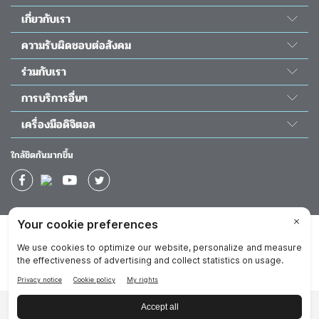
เกี่ยวกับเรา
เรื่องราวของเรา
ความรับผิดชอบต่อสังคม
วิทยาศาสตร์ นู สกิน
พลังแห่งความดี
ร่วมกับเรา
ห้องข่าว&รางวัล
โครงการนูริช เดอะ ชิลเดร้น
สมัครเป็นตัวแทน
The Source
การบริการอื่นๆ
ความรับผิดชอบต่อสังคม
โอกาสทางธุรกิจ
นักลงทุนสัมพันธ์
ติดต่อเรา
โครงการผ่าตัดหัวใจเด็ก
เครื่องมือดิจิตอล
กิจกรรม
วัน โกลบอล วอยซ์
ช่วยเหลือ
แอป Nu Skin Vera
ปฏิทินอบรม
ใกล้ชิดกันมากขึ้น
ใบโปรโมชั่นประจำเดือน
แอป Nu Skin Stela
ผลตอบแทนทางการเงิน
ใบโปรโมชั่นยอดนิยม
แอป TRME App
แคตตาล็อก
นิตยสารดิจิตอล 40 ปี นู สกิน
การันตี 90 วัน Prysm Score
บริษัท
นโยบายความเป็นส่วนตัว
ข้อปฏิบัติในการทำธุรกิจ
ข้อกำหนดการใช้งานเว็บไซต์
ประกาศในการใช้เว็บไซต์
สิทธิเกี่ยวกับข้อมูลส่วนบุคคล
ประกาศเกี่ยวกับการจัดการคุกกี้