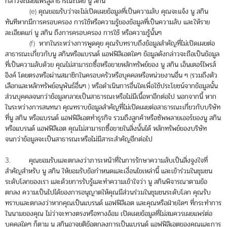
กล่าวจะเผยแพร่สู่สาธารณะโดย นู สกิน
(e) คุณยอมรับว่าจะไม่เปิดเผยข้อมูลที่เป็นความลับ คุณจะแจ้ง นู สกิน
ทันทีหากมีการครอบครอง การใช้หรือความรู้ของข้อมูลที่เป็นความลับ และให้ราย
ละเอียดแก่ นู สกิน ถึงการครอบครอง การใช้ หรือความรู้นั้นๆ
(f) หากในระหว่างการพูดคุย คุณรับทราบถึงข้อมูลสำคัญที่ไม่เปิดเผยต่อ
สาธารณะเกี่ยวกับนู สกินหรือแบรนด์ แอฟฟิลิเอตใดๆ ข้อมูลดังกล่าวจะถือเป็นข้อมูล
ที่เป็นความลับด้วย คุณไม่สามารถซื้อหรือขายหลักทรัพย์ของ นู สกิน เอ็นเตอร์ไพรส์
อิงค์ โดยตรงหรือผ่านสมาชิกในครอบครัวหรือบุคคลหรือหน่วยงานอื่น ๆ (รวมถึงตัว
เลือกและหลักทรัพย์อนุพันธ์อื่นๆ ) หรือดำเนินการอื่นใดเพื่อใช้ประโยชน์จากข้อมูลนั้น
ส่วนบุคคลจนกว่าข้อมูลกลายเป็นสาธารณะหรือไม่มีเนื้อหาอีกต่อไป นอกจากนี้ หาก
ในระหว่างการสนทนา คุณทราบข้อมูลสำคัญที่ไม่เปิดเผยต่อสาธารณะเกี่ยวกับบริษัท
ที่นู สกิน หรือแบรนด์ แอฟฟิลิเอตทำธุรกิจ รวมถึงลูกค้าหรือซัพพลายเออร์ของนู สกิน
หรือแบรนด์ แอฟฟิลิเอต คุณไม่สามารถซื้อขายในสิ่งนั้นได้ หลักทรัพย์ของบริษัท
จนกว่าข้อมูลจะเป็นสาธารณะหรือไม่มีสาระสำคัญอีกต่อไป
3. คุณยอมรับและตกลงว่าภาระหน้าที่ในการรักษาความลับเป็นสิ่งจูงใจที่
สำคัญสำหรับ นู สกิน ให้ยอมรับข้อกำหนดและเงื่อนไขเหล่านี้ และเข้าร่วมในชุมชน
ระดับโลกของเรา และด้วยการรับรู้และทำความเข้าใจว่า นู สกินพิจารณาตามข้อ
ตกลง ความเป็นไปได้ของการอนุญาตให้คุณมีส่วนร่วมในชุมชนระดับโลก คุณรับ
ทราบและตกลงว่าหากคุณเป็นแบรนด์ แอฟฟิลิเอต และคุณหรือฝ่ายใดๆ ที่กระทำการ
ในนามของคุณ ไม่ว่าจะทางตรงหรือทางอ้อม เปิดเผยข้อมูลที่ไม่สมควรเผยแพร่ต่อ
บุคคลใดๆ ก็ตาม นู สกินอาจยุติข้อตกลงการเป็นแบรนด์ แอฟฟิลิเอตของคุณและการ