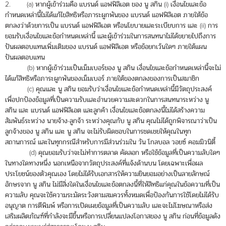
2. (a) หากผู้เข้าร่วมคือ แบรนด์ แอฟฟิลิเอต ของ นู สกิน (i) เงื่อนไขและข้อ
กำหนดเหล่านี้ไม่ได้แก้ไขสิทธิหรือภาระผูกพันของ แบรนด์ แอฟฟิลิเอต ภายใต้ข้อ
ตกลงว่าด้วยการเป็น แบรนด์ แอฟฟิลิเอต หรือนโยบายและระเบียบการ และ (ii) การ
ยอมรับเงื่อนไขและข้อกำหนดเหล่านี้ และผู้เข้าร่วมในการสนทนาไม่ได้ขยายไปถึงการ
ปันผลตอบแทนเพิ่มเติมของ แบรนด์ แอฟฟิลิเอต หรือข้อยกเว้นใดๆ ภายใต้แผน
ปันผลตอบแทน
(b) หากผู้เข้าร่วมเป็นเม็มเบอร์ของ นู สกิน เงื่อนไขและข้อกำหนดเหล่านี้จะไม่
ได้แก้สิทธิหรือภาระผูกพันของเม็มเบอร์ ภายใต้ของตกลงของการเป็นสมาชิก
(c) คุณและ นู สกิน ยอมรับว่าเงื่อนไขและข้อกำหนดเหล่านี้มีวัตถุประสงค์
เพื่อปกป้องข้อมูลที่เป็นความรับและอำนวยความสะดวกในการสนทนาระหว่าง นู
สกิน และ แบรนด์ แอฟฟิลิเอต และลูกค้า เงื่อนไขและข้อตกลงนี้ไม่ได้สร้างความ
สัมพันธ์ระหว่าง นายจ้าง-ลูกจ้า ระหว่างคุณกับ นู สกิน คุณไม่ได้ถูกพิจารณาว่าเป็น
ลูกจ้างของ นู สกิน และ นู สกิน จะไม่รับผิดชอบในการชดเชยให้คุณในทุก
สถานการณ์ และในทุกกรณีสำหรับการมีส่วนร่วมใน วัน โกลบอล วอยซ์ คอมมิวนิตี้
(d) คุณยอมรับว่าจะไม่ทำการตลาด คัดลอก หรือใช้ข้อมูลที่เป็นความลับใดๆ
ในทางใดทางหนึ่ง นอกเหนือจากวัตถุประสงค์ที่แจ้งด้านบน โดยเฉพาะเพื่อผล
ประโยชน์ของตัวคุณเอง โดยไม่ได้รับเอกสารให้ความยินยอมอย่างเป็นลายลักษณ์
อักษรจาก นู สกิน ไม่มีสิ่งใดในเงื่อนไขและข้อตกลงนี้ที่ให้สิทธิแก่คุณในข้อความที่เป็น
ความลับ คุณจะใช้ความระมัดระวังตามสมควรทั้งหมดเพื่อป้องกันการใช้โดยไม่ได้รับ
อนุญาต การตีพิมพ์ หรือการเปิดเผยข้อมูลที่เป็นความลับ และจะไม่โฆษณาหรือส่ง
เสริมผลิตภัณฑ์ที่กำลังจะมีขึ้นหรือการเปลี่ยนแปลงโอกาสของ นู สกิน ก่อนที่ข้อมูลดัง