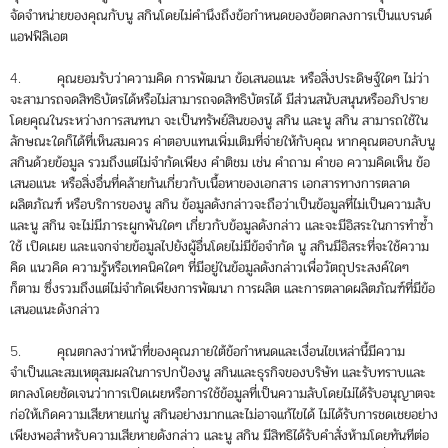
จัดจำหน่ายของคุณกับนู สกินโดยไม่คำนึงถึงข้อกำหนดของข้อตกลงการเป็นแบรนด์
แอฟฟิลิเอต
4. คุณยอมรับว่าความคิด การพัฒนา ข้อเสนอแนะ หรือสิ่งประดิษฐ์ใดๆ ไม่ว่า
จะสามารถจดสิทธิบัตรได้หรือไม่สามารถจดสิทธิบัตรได้ มีส่วนสนับสนุนหรืออภิปราย
โดยคุณในระหว่างการสนทนา จะเป็นทรัพย์สินของนู สกิน และนู สกิน สามารถใช้ใน
ลักษณะใดก็ได้ที่เห็นสมควร ค่าตอบแทนเพิ่มเติมที่จ่ายให้กับคุณ หากคุณตอบกลับนู
สกินด้วยข้อมูล รวมถึงแต่ไม่จำกัดเพียง คำติชม เช่น คำถาม คำขอ ความคิดเห็น ข้อ
เสนอแนะ หรือสิ่งอื่นที่คล้ายกันเกี่ยวกับเนื้อหาของเอกสาร เอกสารทางการตลาด
ผลิตภัณฑ์ หรือบริการของนู สกิน ข้อมูลดังกล่าวจะถือว่าเป็นข้อมูลที่ไม่เป็นความลับ
และนู สกิน จะไม่มีภาระผูกพันใดๆ เกี่ยวกับข้อมูลดังกล่าว และจะมีอิสระในการทำซ้ำ
ใช้ เปิดเผย และแจกจ่ายข้อมูลไปยังผู้อื่นโดยไม่มีข้อจำกัด นู สกินมีอิสระที่จะใช้ความ
คิด แนวคิด ความรู้หรือเทคนิคใดๆ ที่มีอยู่ในข้อมูลดังกล่าวเพื่อวัตถุประสงค์ใดๆ
ก็ตาม ซึ่งรวมถึงแต่ไม่จำกัดเพียงการพัฒนา การผลิต และการตลาดผลิตภัณฑ์ที่มีข้อ
เสนอแนะดังกล่าว
5. คุณตกลงว่าหน้าที่ของคุณภายใต้ข้อกำหนดและเงื่อนไขเหล่านี้มีความ
จำเป็นและสมเหตุสมผลในการปกป้องนู สกินและธุรกิจของบริษัท และรับทราบและ
ตกลงโดยชัดเจนว่าการเปิดเผยหรือการใช้ข้อมูลที่เป็นความลับโดยไม่ได้รับอนุญาตจะ
ก่อให้เกิดความเสียหายแก่นู สกินอย่างมากและไม่อาจแก้ไขได้ ไม่ได้รับการชดเชยอย่าง
เพียงพอสำหรับความเสียหายดังกล่าว และนู สกิน มีสิทธิได้รับคำสั่งห้ามโดยทันทีต่อ