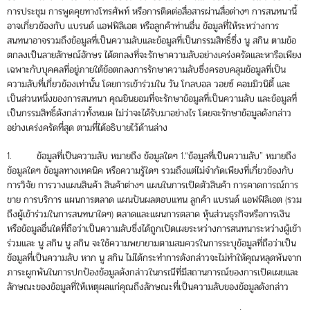
การประชุม การพูดคุยทางโทรศัพท์ หรือการติดต่อสื่อสารผ่านสื่อต่างๆ การสนทนานี้
อาจเกี่ยวข้องกับ แบรนด์ แอฟฟิลิเอต หรือลูกค้าท่านอื่น ข้อมูลที่ให้ระหว่างการ
สนทนาอาจรวมถึงข้อมูลที่เป็นความลับและข้อมูลที่เป็นกรรมสิทธิ์ซึ่ง นู สกิน ตามข้อ
ตกลงเป็นลายลักษณ์อักษร ได้ตกลงที่จะรักษาความลับอย่างเคร่งครัดและหารือเพียง
เฉพาะกับบุคคลที่อยู่ภายใต้ข้อตกลงการรักษาความลับซึ่งครอบคลุมข้อมูลที่เป็น
ความลับที่เกี่ยวข้องเท่านั้น โดยการเข้าร่วมใน วัน โกลบอล วอยซ์ คอมมิวนิตี้ และ
เป็นส่วนหนึ่งของการสนทนา คุณยินยอมที่จะรักษาข้อมูลที่เป็นความลับ และข้อมูลที่
เป็นกรรมสิทธิ์ดังกล่าวทั้งหมด ไม่ว่าจะได้รับมาอย่างไร โดยจะรักษาข้อมูลดังกล่าว
อย่างเคร่งครัดที่สุด ตามที่ได้อธิบายไว้ด้านล่าง
1. ข้อมูลที่เป็นความลับ หมายถึง ข้อมูลใดๆ 1.“ข้อมูลที่เป็นความลับ” หมายถึง
ข้อมูลใดๆ ข้อมูลทางเทคนิค หรือความรู้ใดๆ รวมถึงแต่ไม่จำกัดเพียงที่เกี่ยวข้องกับ
การวิจัย การวางแผนสินค้า สินค้าต่างๆ แผนในการเปิดตัวสินค้า การคาดการณ์การ
ขาย การบริการ แผนการตลาด แผนปันผลตอบแทน ลูกค้า แบรนด์ แอฟฟิลิเอต (รวม
ถึงผู้เข้าร่วมในการสนทนาใดๆ) ตลาดและแผนการตลาด หุ้นส่วนธุรกิจหรือการเงิน
หรือข้อมูลอื่นใดที่ถือว่าเป็นความลับซึ่งได้ถูกเปิดเผยระหว่างการสนทนาระหว่างผู้เข้า
ร่วมและ นู สกิน นู สกิน จะใช้ความพยายามตามสมควรในการระบุข้อมูลที่ถือว่าเป็น
ข้อมูลที่เป็นความลับ หาก นู สกิน ไม่ได้กระทำการดังกล่าวจะไม่ทำให้คุณหลุดพ้นจาก
ภาระผูกพันในการปกป้องข้อมูลดังกล่าวในกรณีที่มีสถานการณ์ของการเปิดเผยและ
ลักษณะของข้อมูลที่ให้เหตุผลแก่คุณถึงลักษณะที่เป็นความลับของข้อมูลดังกล่าว