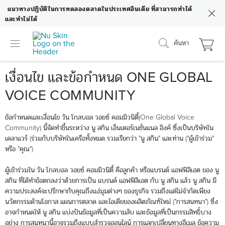
แนวทางปฏิบัติในการทดลองตลาดในประเทศอินเดีย ที่สามารถทำได้
และทำไม่ได้
ค้นหา
เงื่อนไข และข้อกำหนด ONE GLOBAL
VOICE COMMUNITY
ข้อกำหนดและเงื่อนไข วัน โกลบอล วอยซ์ คอมมิวนิตี้(One Global Voice
Community) นี้จัดทำขึ้นระหว่าง นู สกิน เอ็นเตอร์เนชั่นแนล อิงค์ ซึ่งเป็นบริษัทใน
เดลาแวร์ (ร่วมกับบริษัทในเครือทั้งหมด รวมเรียกว่า "นู สกิน" และท่าน ("ผู้เข้าร่วม"
หรือ "คุณ")
ผู้เข้าร่วมใน วัน โกลบอล วอยซ์ คอมมิวนิตี้ คือลูกค้า หรือแบรนด์ แอฟฟิลิเอต ของ นู
สกิน ที่ได้ทำข้อตกลงว่าด้วยการเป็น แบรนด์ แอฟฟิลิเอต กับ นู สกิน แล้ว นู สกิน มี
ความประสงค์จะปรึกษากับคุณถึงแง่มุมต่างๆ ของธุรกิจ รวมถึงแต่ไม่จำกัดเพียง
นวัตกรรมด้านโอกาส แผนการตลาด และไอเดียของผลิตภัณฑ์ใหม่ ("การสนทนา") ซึ่ง
อาจกำหนดให้ นู สกิน แบ่งปันข้อมูลที่เป็นความลับ และข้อมูลที่เป็นกรรมสิทธิ์บาง
อย่าง การสนทนานี้อาจรวมถึงแบบสำรวจออนไลน์ การแลกเปลี่ยนทางอีเมล ข้อความ