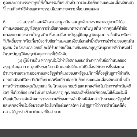
คุณและการบรรเทาทุกข์ที่เป็นธรรมอื่นๆ สำหรับการละเมิดข้อกำหนดและเงื่อนไขเหล่า
นี้ รวมถึงค่าใช้จ่ายและค่าธรรมเนียมทนายความที่สมเหตุสมผล
6. (a) แบรนด์ แอฟฟิลิเอตของนู สกิน และลูกค้าบางรายอาจอยู่ภายใต้ข้อ
กำหนดของอนุญาโตตุลาการในข้อตกลงแยกต่างหากกับนู สกิน หากคุณได้ทำข้อ
ตกลงแยกต่างหากกับนู สกิน ซึ่งรวมถึงบทบัญญัติอนุญาโตตุลาการ ข้อพิพาทใดๆ
ที่เกิดขึ้นจาก/หรือเกี่ยวข้องกับข้อกำหนดและเงื่อนไขเหล่านี้หรือการเข้าร่วมของคุณใน
ชุมชน วัน โกลบอล วอยซ์ จะได้รับการแก้ไขผ่านขั้นตอนอนุญาโตตุลาการที่กำหนดไว้
ในบทบัญญัติอนุญาโตตุลาการที่ใช้บังคับ
(b) ผู้ใช้รายอื่น หากคุณไม่ได้ทำข้อตกลงแยกต่างหากกับข้อกำหนดของ
อนุญาโตตุลาการ คุณยินยอมโดยเพิกถอนไม่ได้และไม่มีเงื่อนไขในการยื่นต่อเขต
อำนาจศาลเฉพาะของศาลแห่งรัฐยูท่าห์และของสหรัฐอเมริกาที่ตั้งอยู่ในยูท่าห์สำหรับ
การดำเนินคดีใดๆ ที่เกิดขึ้นจาก/หรือเกี่ยวข้องกับข้อกำหนดและเงื่อนไขเหล่านี้ หรือ
การเข้าร่วมของคุณในชุมชน วัน โกลบอล วอยซ์ (และตกลงที่จะไม่เริ่มการดำเนินคดี
ใดๆ ที่เกี่ยวข้อง ยกเว้นในศาลดังกล่าว) คุณขอสละสิทธิ์โดยเพิกถอนไม่ได้และไม่มี
เงื่อนไขในการคัดค้านการวางสถานที่ของการดำเนินคดีดังกล่าวในศาลของรัฐยูท่าห์
และตกลงที่จะไม่อ้อนวอนหรือเรียกร้องในศาลใดๆ ในรัฐยูท่าห์ว่าการดำเนินคดีดัง
กล่าวได้ถูกนำเข้ามาในศาลที่ไม่อำนวย