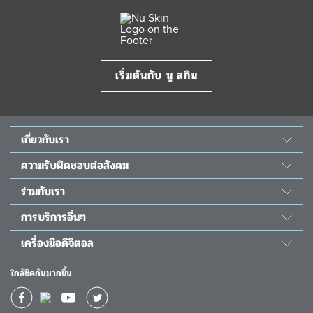
เริ่มต้นกับ นู สกิน
เกี่ยวกับเรา
เรื่องราวของเรา
ความรับผิดชอบต่อสังคม
วิทยาศาสตร์ นู สกิน
พลังแห่งความดี
ร่วมกับเรา
ห้องข่าว&รางวัล
โครงการนูริช เดอะ ชิลเดร้น
สมัครเป็นตัวแทน
The Source
การบริการอื่นๆ
ความรับผิดชอบต่อสังคม
โอกาสทางธุรกิจ
นักลงทุนสัมพันธ์
ติดต่อเรา
โครงการผ่าตัดหัวใจเด็ก
เครื่องมือดิจิตอล
กิจกรรม
วัน โกลบอล วอยซ์
ช่วยเหลือ
แอป Nu Skin Vera
ปฏิทินอบรม
ใกล้ชิดกันมากขึ้น
ใบโปรโมชั่นประจำเดือน
แอป Nu Skin Stela
ผลตอบแทนทางการเงิน
ใบโปรโมชั่นยอดนิยม
แอป TRME App
แคตตาล็อก