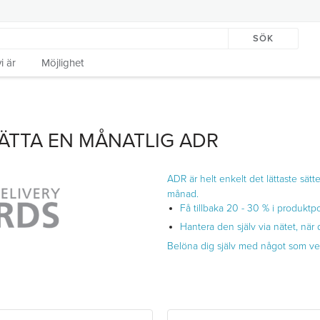
SÖK
i är
Möjlighet
RÄTTA EN MÅNATLIG ADR
ADR är helt enkelt det lättaste sätte
månad.
Få tillbaka 20 - 30 % i produktp
Hantera den själv via nätet, när d
Belöna dig själv med något som verk