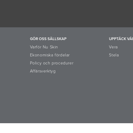
GÖR OSS SÄLLSKAP
UPPTÄCK VÅ
Varför Nu Skin
Vera
Ekonomiska fördelar
Stela
l
Policy och procedurer
Affärsverktyg
orm
Riktlinjer och resurscenter
Registrerades rättigheter
Cooki