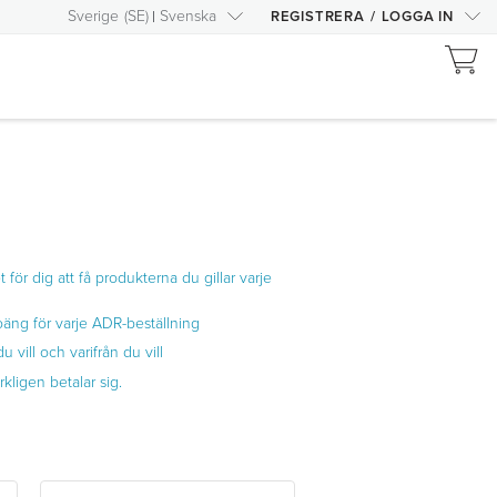
Sverige
(
SE
)
Svenska
REGISTRERA
/
LOGGA IN
t för dig att få produkterna du gillar varje
oäng för varje ADR-beställning
u vill och varifrån du vill
ligen betalar sig.