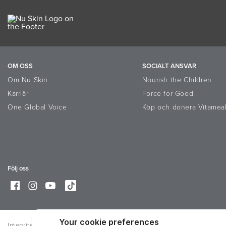
OM OSS
SOCIALT ANSVAR
Om Nu Skin
Nourish the Children
Karriär
Force for Good
One Global Voice
Köp och donera Vitamea
Följ oss
Integritet
Villkor
Trademarks
Online Dispute Resolution Platf