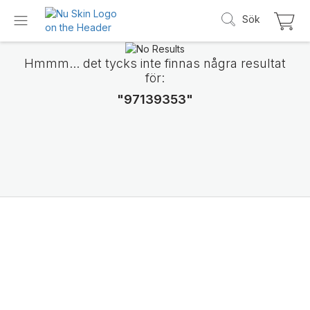
Sök
Hmmm... det tycks inte finnas några resultat
för:
"97139353"
Vi presenterar
LifePak Elements
Stöd för 9 kroppsfunktioner, 1 balanserad f