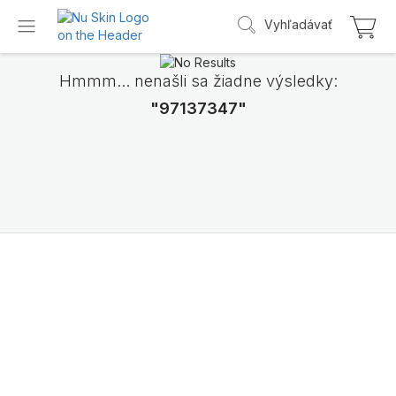
Vyhľadávať
Hmmm... nenašli sa žiadne výsledky:
"97137347"
Predstavujeme
LifePak Elements
Podpora 9 telesných funkcií, 1 vyvážené zlo