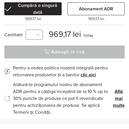
Cumpără o singură
Abonament ADR
dată
969,17 lei
969,17 lei
969,17 lei
Cantitate
TOTAL
Adaugă în coș
Pentru a vedea politica noastră integrală pentru
returnarea produselor și a banilor
clic aici
Alătură-te programului nostru de abonament
ADR pentru a câștiga începând de la 10 % up to
Află
30% puncte de produse ce pot fi revendicate
mai
pentru achiziționarea de produse. Se aplică
multe
Termeni și Condiții.