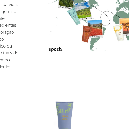
 da vida.
dígena, a
nte
edientes
boração
do
fico da
rituais de
tempo
lantas