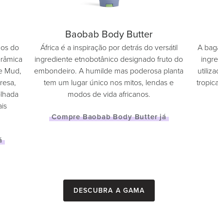
Baobab Body Butter
nos do
África é a inspiração por detrás do versátil
A bag
erâmica
ingrediente etnobotânico designado fruto do
ingr
ne Mud,
embondeiro. A humilde mas poderosa planta
utiliz
resa,
tem um lugar único nos mitos, lendas e
tropic
olhada
modos de vida africanos.
is
Compre Baobab Body Butter já
á
Descubra a gama