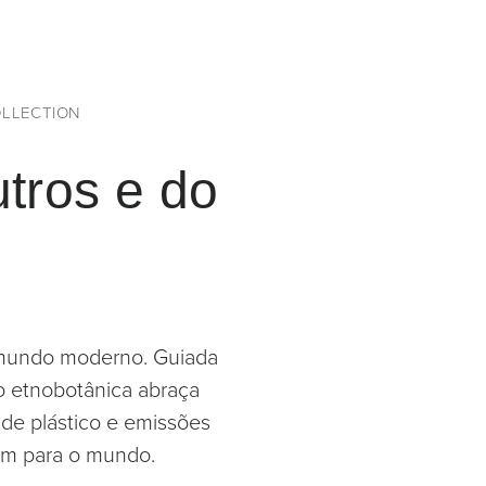
LLECTION
utros e do
o mundo moderno. Guiada
ão etnobotânica abraça
 de plástico e emissões
bem para o mundo.