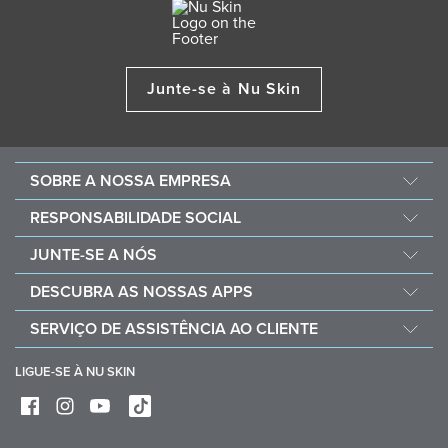
Junte-se à Nu Skin
SOBRE A NOSSA EMPRESA
Sobre a Nu Skin
RESPONSABILIDADE SOCIAL
Carreiras
Nourish the Children
JUNTE-SE A NÓS
Force for Good
Porque optar pela Nu Skin
DESCUBRA AS NOSSAS APPS
Compre e doe com Vitameal
Recompensas financeiras
Vera
SERVIÇO DE ASSISTÊNCIA AO CLIENTE
Políticas e Procedimentos
Stela
Perguntas frequentes
Ferramentas comerciais
LIGUE-SE À NU SKIN
Contacto
Entregas e devoluções
Exerça o seu direito de resolução