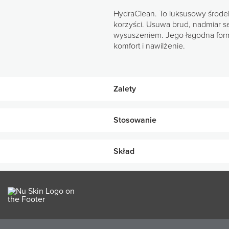
HydraClean. To luksusowy środek
korzyści. Usuwa brud, nadmiar s
wysuszeniem. Jego łagodna formuł
komfort i nawilżenie.
Zalety
Zawiera bioadaptacyjne składni
Stosowanie
Nawilża, oczyszcza, koi i zmię
Pomaga utrzymać naturalną ba
Skład
Delikatnie wmasuj opuszkami palców 
Delikatnie usuwa zabrudzenia,
GŁÓWNE SKŁADNIKI
Dodaje energii, odświeża i sp
Zmiękcza i wygładza skórę ora
Miesza
Buteleczka produktu została
pielęg
pochod