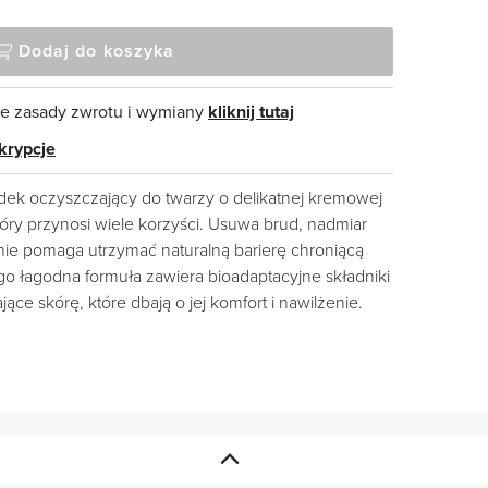
Dodaj do koszyka
e zasady zwrotu i wymiany
kliknij tutaj
krypcje
dek oczyszczający do twarzy o delikatnej kremowej
óry przynosi wiele korzyści. Usuwa brud, nadmiar
nie pomaga utrzymać naturalną barierę chroniącą
o łagodna formuła zawiera bioadaptacyjne składniki
jące skórę, które dbają o jej komfort i nawilżenie.