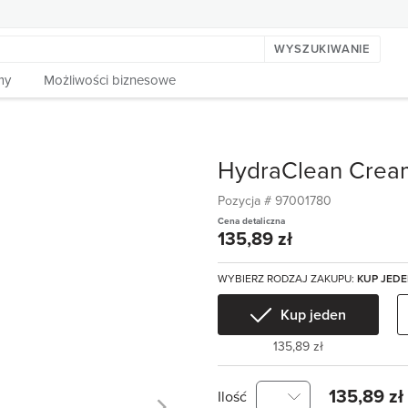
WYSZUKIWANIE
my
Możliwości biznesowe
HydraClean Cream
Pozycja #
97001780
Cena detaliczna
135,89 zł
WYBIERZ RODZAJ ZAKUPU:
KUP JED
Kup jeden
135,89 zł
135,89 zł
Ilość