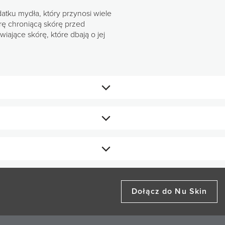
tku mydła, który przynosi wiele
rę chroniącą skórę przed
iające skórę, które dbają o jej
onerem. Stosuj rano i wieczorem.
Dołącz do Nu Skin
 od konsumentów.
 z nasion pianki łąkowej