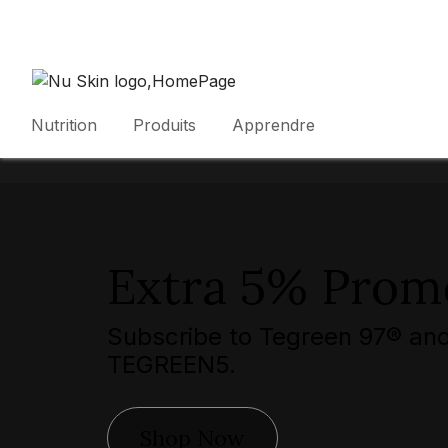
Nutrition
Produits
Apprendre
Extra 5% Prom
Subscribe to Tegreen 97® and
TEGREEN5.
Shop Now