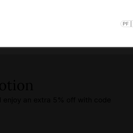
PF |
otion
 enjoy an extra 5% off with code