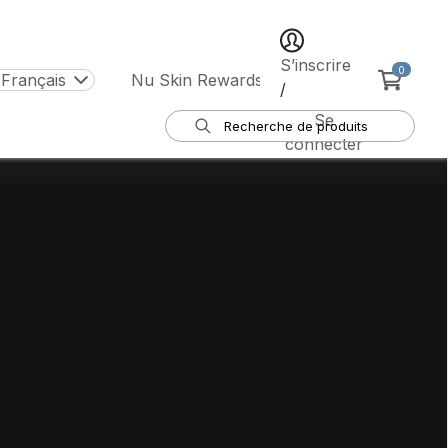
S’inscrire
0
 Français
Nu Skin Rewards
/
Se
connecter