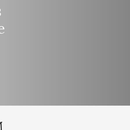
s
e
M