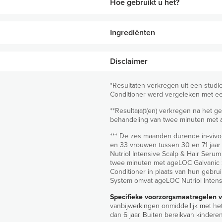
Hoe gebruikt u het?
• Bevordert gezond uitziend, z
hitte* en helpt haarbreuk te ve
droog, beschadigd en overbeh
Ingrediënten
Breng een ruime hoeveelheid ageLOC
+107%
toename van volume
Daarna goed uitspoelen met warm w
HOOFDINGREDIËNTEN
+106%
Disclaimer
toename van zachtheid
Aanbeveling(en)
+84%
toename van glans
*Resultaten verkregen uit een stud
Breng voor een optimaal resultaat d
Sodium lactate
Conditioner werd vergeleken met e
Intensive Scalp & Hair Serum tweem
+67%
toename van dikte
Bindt vocht en v
Scalp Conductor.
**Resulta(a)t(en) verkregen na het
haar.
behandeling van twee minuten met a
*** De zes maanden durende in-vivo
ALLE INGREDIËNTEN
en 33 vrouwen tussen 30 en 71 jaar
Aqua, Sodium Cocoyl Isethionate, Cocam
Nutriol Intensive Scalp & Hair Ser
Acrylates Copolymer, Butylene Glycol, Di
twee minuten met ageLOC Galvanic 
Pea Protein, Hydrolyzed Yeast Protein, P
Conditioner in plaats van hun gebru
Glyceryl Oleate, Glycol, Guar Hydroxypro
System omvat ageLOC Nutriol Intens
Crosspolymer, Polyquaternium-6, Polyqua
Specifieke voorzorgsmaatregelen v
Parfum, Phenoxyethanol, Benzoic Acid, 
vanbijwerkingen onmiddellijk met het
Linalool.
dan 6 jaar. Buiten bereikvan kinder