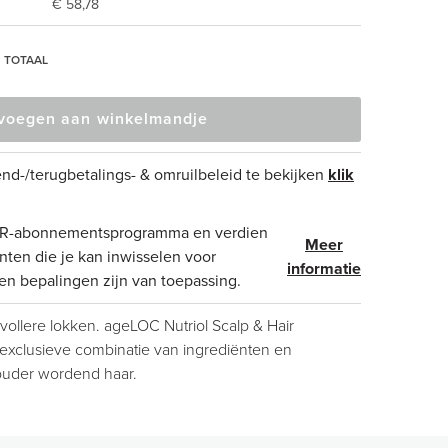
€ 58,78
TOTAAL
voegen aan winkelmandje
nd-/terugbetalings- & omruilbeleid te bekijken
klik
ADR-abonnementsprogramma en verdien
Meer
ten die je kan inwisselen voor
informatie
n bepalingen zijn van toepassing.
ollere lokken. ageLOC Nutriol Scalp & Hair
xclusieve combinatie van ingrediënten en
 ouder wordend haar.