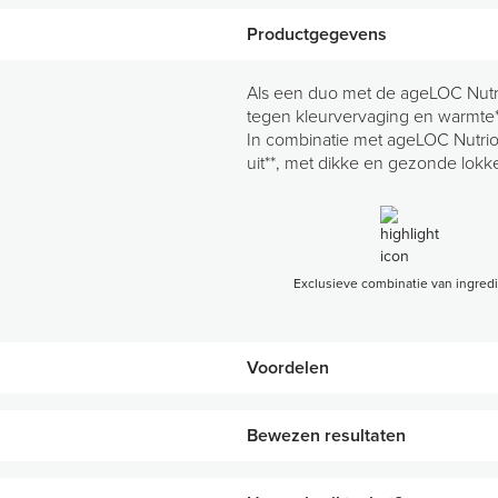
Productgegevens
Als een duo met de ageLOC Nutr
tegen kleurvervaging en warmte
In combinatie met ageLOC Nutriol 
uit**, met dikke en gezonde lokke
Exclusieve combinatie van ingred
Voordelen
• Bevordert gezond uitziend, zich
Bewezen resultaten
• Helpt het haar te beschermen t
• Helpt het haar sterker en veerk
• Hydrateert en voedt droog, be