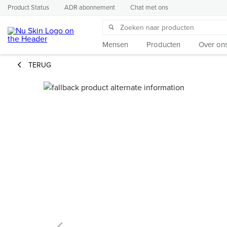
Product Status
ADR abonnement
Chat met ons
Mensen
Producten
Over on
TERUG