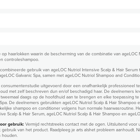
ichtbaar voller en glanzender haar**. • Helpt het haar te bescher
rminderen. • Helpt het haar sterker en veerkrachtiger aan te laten
andeld haar.
 Nutriol Scalp & Hair Shampoo aan op nat haar en masseer het zachtjes
ater.
ie op haarlokken waarin de bescherming van de combinatie van ageLOC 
aarna de ageLOC Nutriol Scalp & Hair Conditioner aan. Voeg voor een vo
 (humectant)
en controleshampoo.
aal daags toe aan je haarverzorgingsroutine, in combinatie met de age
erhoogt het watergehalte van het
 gecombineerde gebruik van ageLOC Nutriol Intensive Scalp & Hair Seru
geLOC Galvanic Spa, samen met ageLOC Nutriol Shampoo and Conditione
 consumentenstudie uitgevoerd door een onafhankelijk professioneel t
 oud met zelf beschreven dun en/of beschadigd haar. De deelnemers k
idopropyl Betaine, Sodium Methyl Cocoyl Taurate, PEG/PPG-8/3 Laurate, Sodiu
um tweemaal daags op de hoofdhuid aan te brengen en elke toepassing t
potassium Glycyrrhizate, Glycerin, Panthenol, Salicylic Acid, Tocopheryl Acetate
Spa. De deelnemers gebruikten ageLOC Nutriol Scalp & Hair Shampoo en
olyquaternium-53, Dicaprylyl Ether, Acetyl Tetrapeptide-3, Hydroxyacetophenone,
ikelijke shampoo en conditioner volgens hun normale haarwasroutine. He
pyltrimonium Chloride, Babassu Oil Glycereth-8 Esters, Glycol Distearate, Glycol 
ive Scalp & Hair Serum, ageLOC Nutriol Scalp & Hair Shampoo en ageLOC 
ternium-7, Trifolium Pratense Flower Extract, Dextran, Disodium EDTA, Sodium H
oor gebruik:
Vermijd rechtstreeks contact met de ogen. Uitsluitend voor 
Chlorphenesin, Potassium Sorbate, Sodium Benzoate, Amyl Cinnamal, Benzyl Sal
 gebruik van het product. Raadpleeg je arts alshet probleem aanhoudt. N
en houden.