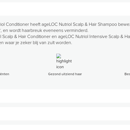
iol Conditioner heeft ageLOC Nutriol Scalp & Hair Shampoo bew
*, en wordt haarbreuk eveneens verminderd.
Scalp & Hair Conditioner en ageLOC Nutriol Intensive Scalp & Hair
n waar je zeker blij van zult worden.
iënten
Gezond uitziend haar
Bes
tbaar voller en glanzender haar**.
egen kleurvervaging en hitte* en helpt haarbreuk te verminderen.
rachtiger aan te laten voelen.
schadigd en overbehandeld haar.