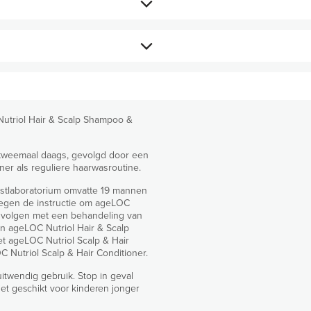
men tegen kleurvervaging en
 voelen. • Hydrateert en voedt
 in de hoofdhuid en door het haar.
Nutriol Hair & Scalp Shampoo &
lledige routine ageLOC Nutriol
LOC Galvanic Spa met behulp van de
m tweemaal daags, gevolgd door een
r als reguliere haarwasroutine.
estlaboratorium omvatte 19 mannen
regen de instructie om ageLOC
m Chloride, Hydrogenated Coconut Acid,
e volgen met een behandeling van
, PCA Ethyl Cocoyl Arginate, Hydrolyzed
 ageLOC Nutriol Hair & Scalp
 Sodium Isethionate, Decyl Glucoside,
t ageLOC Nutriol Scalp & Hair
Stearate, Acrylates/C10-30 Alkyl Acrylate
Nutriol Scalp & Hair Conditioner.
ydroxide, Sodium Lactate, Citric Acid,
uitwendig gebruik. Stop in geval
icylate, Hexyl Cinnamal, Limonene,
iet geschikt voor kinderen jonger