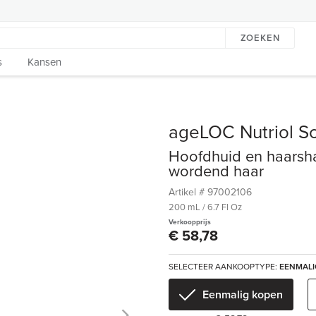
ZOEKEN
s
Kansen
ageLOC Nutriol S
Hoofdhuid en haarsh
wordend haar
Artikel #
97002106
200 mL / 6.7 Fl Oz
Verkoopprijs
€ 58,78
SELECTEER AANKOOPTYPE:
EENMALI
Eenmalig kopen