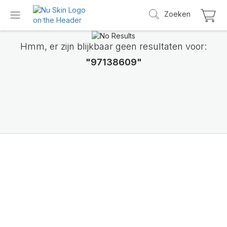
Zoeken
Hmm, er zijn blijkbaar geen resultaten voor:
"97138609"
Maak kennis met
LifePak Elements
Ondersteuning voor 9 lichaamsfuncties, 1 u