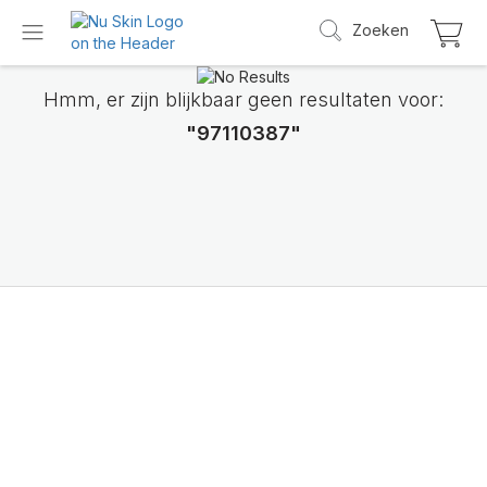
Zoeken
Hmm, er zijn blijkbaar geen resultaten voor:
"97110387"
Maak kennis met
LifePak Elements
Ondersteuning voor 9 lichaamsfuncties, 1 u