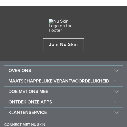
Join Nu Skin
OVER ONS
Over Nu Skin
MAATSCHAPPELIJKE VERANTWOORDELIJKHEID
Carrière
Nourish the Children
DOE MET ONS MEE
Force for Good
Waarom Nu Skin
ONTDEK ONZE APPS
Koop en doneer met Vitameal
Financiële beloningen
Vera
KLANTENSERVICE
Bedrijfsmiddelen
Stela
Veelgestelde vragen
Beleidslijnen en procedures
CONNECT MET NU SKIN