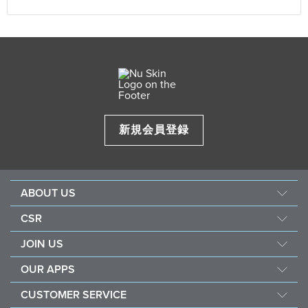
新規会員登録
ABOUT US
企業情報
CSR
ニュースキンの研究・開発
フォース フォー グッド
JOIN US
製品ブランド
社会貢献活動
ショッピング メンバーとは
ニュースルーム
OUR APPS
ナリッシュ ザ チルドレン
ブランド メンバーとは
永井 花奈 選手 応援ページ
Nu Skin Vera
サステナビリティ
CUSTOMER SERVICE
定期購入（ADP）
アワード
Nu Skin Stela