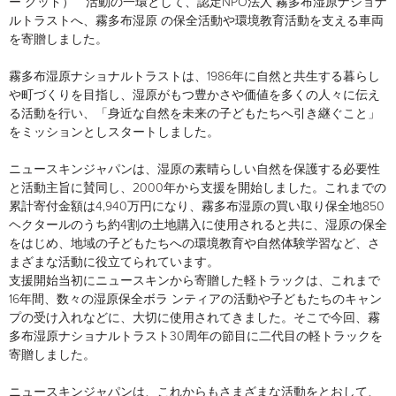
ー グッド）
活動の一環として、認定NPO法人 霧多布湿原ナショナ
ルトラストへ、霧多布湿原 の保全活動や環境教育活動を支える車両
2016
を寄贈しました。
霧多布湿原ナショナルトラストは、1986年に自然と共生する暮らし
や町づくりを目指し、湿原がもつ豊かさや価値を多くの人々に伝え
る活動を行い、「身近な自然を未来の子どもたちへ引き継ぐこと」
をミッションとしスタートしました。
ニュースキンジャパンは、湿原の素晴らしい自然を保護する必要性
と活動主旨に賛同し、2000年から支援を開始しました。これまでの
累計寄付金額は4,940万円になり、霧多布湿原の買い取り保全地850
ヘクタールのうち約4割の土地購入に使用されると共に、湿原の保全
をはじめ、地域の子どもたちへの環境教育や自然体験学習など、さ
まざまな活動に役立てられています。
支援開始当初にニュースキンから寄贈した軽トラックは、これまで
16年間、数々の湿原保全ボラ ンティアの活動や子どもたちのキャン
プの受け入れなどに、大切に使用されてきました。そこで今回、霧
多布湿原ナショナルトラスト30周年の節目に二代目の軽トラックを
寄贈しました。
ニュースキンジャパンは、これからもさまざまな活動をとおして、