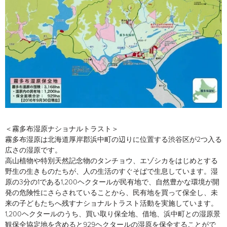
＜霧多布湿原ナショナルトラスト＞
霧多布湿原は北海道厚岸郡浜中町の辺りに位置する渋谷区が2つ入る
広さの湿原です。
高山植物や特別天然記念物のタンチョウ、エゾシカをはじめとする
野生の生きものたちが、人の生活のすぐそばで生息しています。湿
原の3分の1である1,200ヘクタールが民有地で、自然豊かな環境が開
発の危険性にさらされていることから、民有地を買って保全し、未
来の子どもたちへ残すナショナルトラスト活動を実施しています。
1,200ヘクタールのうち、買い取り保全地、借地、浜中町との湿原景
観保全協定地を含めると929ヘクタールの湿原を保全することがで