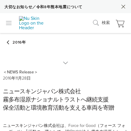
大切なお知らせ／令和8年熊本地震について
検索
＜NEWS Release＞
2020
2016年11月28日
ニュースキンジャパン株式会社
2019
霧多布湿原ナショナルトラストへ継続支援
保全活動と環境教育活動を支える車両を寄贈
2018
2017
ニュースキンジャパン株式会社は、F
orce for
G
ood
（フォース フォ
＊