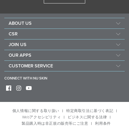
ABOUT US
企業情報
CSR
ニュースキンの研究・開発
フォース フォー グッド
JOIN US
製品ブランド
社会貢献活動
ショッピング メンバーとは
ニュースルーム
OUR APPS
ナリッシュ ザ チルドレン
ブランド メンバーとは
永井 花奈 選手 応援ページ
Nu Skin Vera
サステナビリティ
CUSTOMER SERVICE
定期購入（ADP）
アワード
Nu Skin Stela
コミュニティ アウトリーチ
よくある質問
コンプライアンス
CONNECT WITH NU SKIN
社会貢献活動に参加する
お問い合わせ
デジタル版カタログ
配送・送料
返品・交換
ブランド センター
個人情報に関する取り扱い
特定商取引法に基づく表記
公式コンテンツ一覧
Webアクセシビリティ
ビジネスに関する法律
退会・解約
製品購入時は非正規の販売等にご注意
利用条件