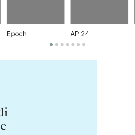
Epoch
AP 24
di
le