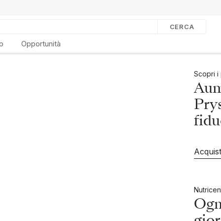
CERCA
o
Opportunità
Scopri i
Aum
Pry
fidu
Acquis
Nutricen
Ogni