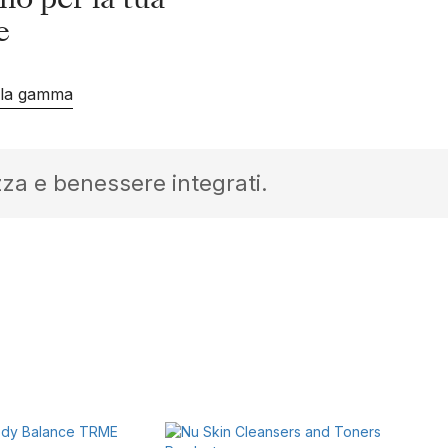
no per la tua
e
 la gamma
lezza e benessere integrati.