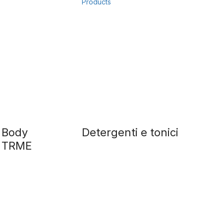
 Body
Detergenti e tonici
Cu
e TRME