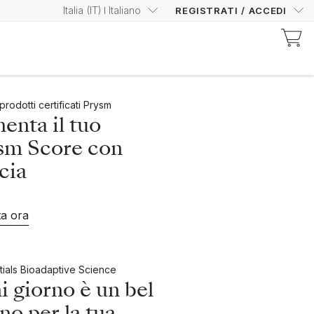
Italia
(
IT
)
Italiano
REGISTRATI
/
ACCEDI
 prodotti certificati Prysm
enta il tuo
sm Score con
cia
ta ora
tials Bioadaptive Science
 giorno è un bel