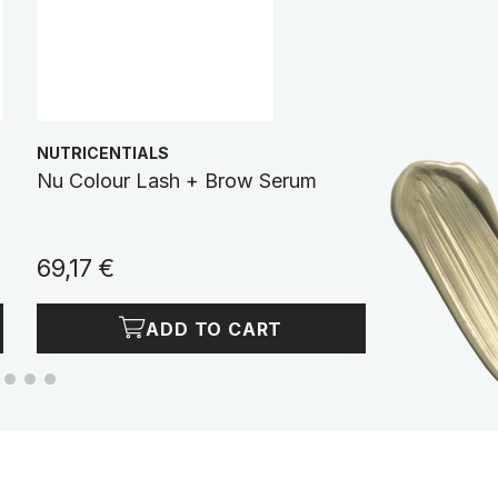
NUTRICENTIALS
AGELOC
Nu Colour Lash + Brow Serum
ageLOC Nut
Shampoo
69,17 €
59,27 €
ADD TO CART