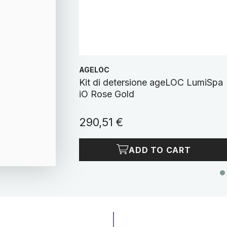
AGELOC
oride
Kit di detersione ageLOC LumiSpa
iO Rose Gold
290,51 €
 CART
ADD TO CART