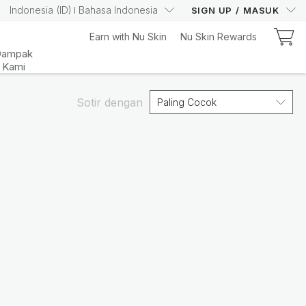
Indonesia
(
ID
)
Bahasa Indonesia
SIGN UP
/
MASUK
Earn with Nu Skin
Nu Skin Rewards
Dampak
Kami
Pelajari Sekarang
Sotir dengan
Paling Cocok
Your Truly Intelligent
Wellness Device
Pelajari Lebih Lanjut