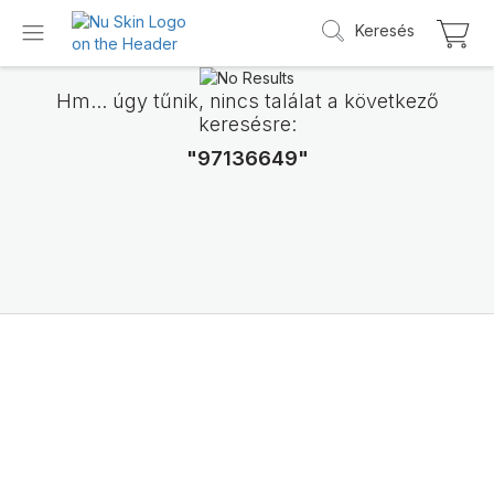
Keresés
Hm... úgy tűnik, nincs találat a következő
keresésre:
"97136649"
Bemutatjuk a LifePak
Elements
termékcsaládot