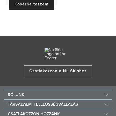
Kosárba teszem
Csatlakozzon a Nu Skinhez
RÓLUNK
A Nu Skinről
TÁRSADALMI FELELŐSSÉGVÁLLALÁS
Karrier
Nourish The Children (Tápláld a gyermekeket!)
CSATLAKOZZON HOZZÁNK
One Global Voice