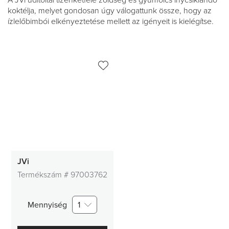
A JVi üdítőital tizenkétféle zöldség és gyümölcs ínycsiklandó
koktélja, melyet gondosan úgy válogattunk össze, hogy az
ízlelőbimbói elkényeztetése mellett az igényeit is kielégítse.
JVi
Termékszám #
97003762
Mennyiség
1