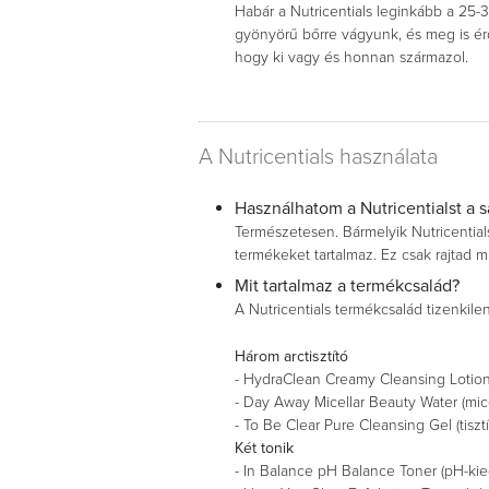
Habár a Nutricentials leginkább a 25-3
gyönyörű bőrre vágyunk, és meg is ér
hogy ki vagy és honnan származol.
A Nutricentials használata
Használhatom a Nutricentialst a 
Természetesen. Bármelyik Nutricentials
termékeket tartalmaz. Ez csak rajtad mú
Mit tartalmaz a termékcsalád?
A Nutricentials termékcsalád tizenkile
Három arctisztító
- HydraClean Creamy Cleansing Lotion 
- Day Away Micellar Beauty Water (mice
- To Be Clear Pure Cleansing Gel (tisztí
Két tonik
- In Balance pH Balance Toner (pH-ki