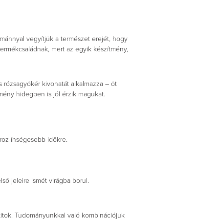
mánnyal vegyítjük a természet erejét, hogy
termékcsaládnak, mert az egyik készítmény,
os rózsagyökér kivonatát alkalmazza – öt
mény hidegben is jól érzik magukat.
roz ínségesebb időkre.
ső jeleire ismét virágba borul.
 titok. Tudományunkkal való kombinációjuk