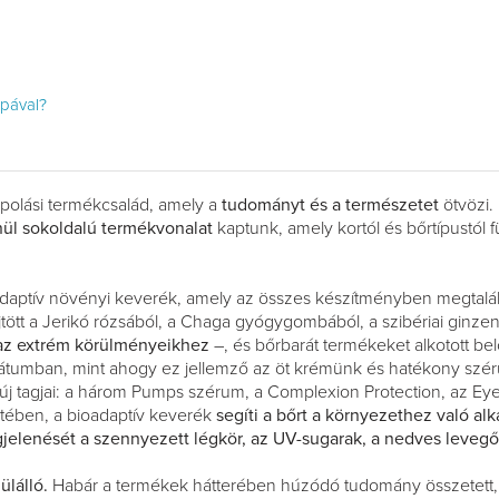
Spával?
rápolási termékcsalád, amely a
tudományt és a természetet
ötvözi.
nül sokoldalú termékvonalat
kaptunk, amely kortól és bőrtípustól 
daptív növényi keverék, amely az összes készítményben megtalá
tött a Jerikó rózsából, a Chaga gyógygombából, a szibériai ginze
az extrém körülményeikhez
–, és bőrbarát termékeket alkotott be
trátumban, mint ahogy ez jellemző az öt krémünk és hatékony s
 új tagjai: a három Pumps szérum, a Complexion Protection, az E
etében, a bioadaptív keverék
segíti a bőrt a környezethez való a
elenését a szennyezett légkör, az UV-sugarak, a nedves levegő é
lálló.
Habár a termékek hátterében húzódó tudomány összetett