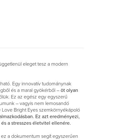
függetlenül eleget tesz a modern
lható. Egy innovatív tudománynak
ngből és a maral gyökérből –
öt olyan
lőlük. Ez az egész egy egyszerű
zérumunk – vagyis nem lemosandó
ye Love Bright Eyes szemkörnyékápoló
lkalmazkodásban. Ez azt eredményezi,
s a stresszes életvitel ellenére.
, ez a dokumentum segít egyszerűen