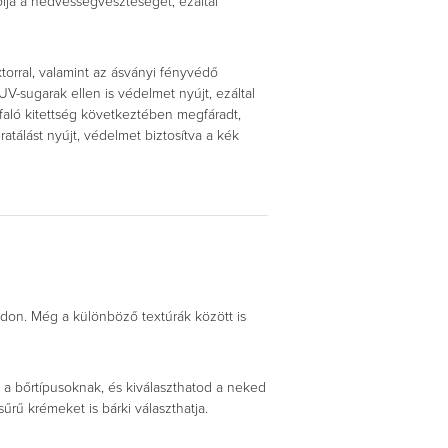
lja a nedvességveszteséget, ezáltal
orral, valamint az ásványi fényvédő
V-sugarak ellen is védelmet nyújt, ezáltal
faló kitettség következtében megfáradt,
ratálást nyújt, védelmet biztosítva a kék
sodon. Még a különböző textúrák között is
z a bőrtípusoknak, és kiválaszthatod a neked
ű krémeket is bárki választhatja.