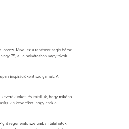
 ötvözi. Mivel ez a rendszer segíti bőröd
 vagy 75, élj a belvárosban vagy távoli
upán inspirációként szolgálnak. A
 keverékünket, és imitáljuk, hogy miképp
szűrjük a keveréket, hogy csak a
ight regeneráló szérumban találhatók.