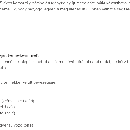
5 éves korosztály bőrápolási igényire nyújt megoldást, bárki választhatja, 
demeljük, hogy ragyogó legyen a megjelenésünk! Ebben válhat a segítsége
saját termékeimmel?
 termékkel kiegészítheted a már meglévő bőrápolási rutinodat, de készíthe
lik.
nc termékkel került bevezetésre:
(krémes arctisztító)
llás víz)
tó zselé)
egyensúlyozó tonik)