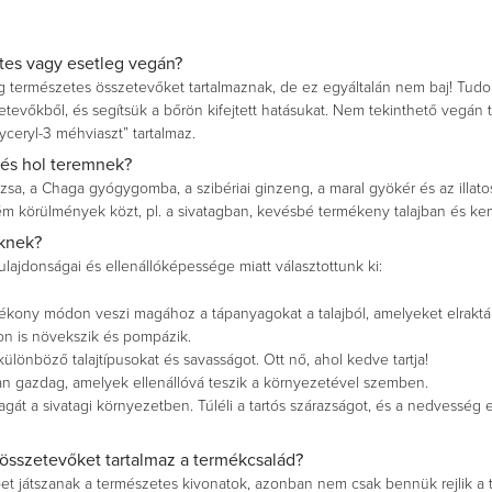
etes vagy esetleg vegán?
g természetes összetevőket tartalmaznak, de ez egyáltalán nem baj! Tudo
tevőkből, és segítsük a bőrön kifejtett hatásukat. Nem tekinthető vegán 
yceryl-3 méhviaszt” tartalmaz.
és hol teremnek?
ózsa, a Chaga gyógygomba, a szibériai ginzeng, a maral gyökér és az illat
ém körülmények közt, pl. a sivatagban, kevésbé termékeny talajban és ke
eknek?
lajdonságai és ellenállóképessége miatt választottunk ki:
ékony módon veszi magához a tápanyagokat a talajból, amelyeket elraktá
n is növekszik és pompázik.
különböző talajtípusokat és savasságot. Ott nő, ahol kedve tartja!
an gazdag, amelyek ellenállóvá teszik a környezetével szemben.
gát a sivatagi környezetben. Túléli a tartós szárazságot, és a nedvesség el
összetevőket tartalmaz a termékcsalád?
pet játszanak a természetes kivonatok, azonban nem csak bennük rejlik a