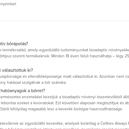
ényeinket.
tív bőrápolás?
ási termékcsalád, amely egyedülálló tudományunkat bioadaptív növényekkel
rtípus szerinti termékeknek. Minden 18 éven felüli használhatja – légy 25
választottuk ki?
tulajdonságai és ellenállóképessége miatt választottuk ki. Azonban nem cs
ny hatással szolgálnak a bőr számára.
hatóanyagok a bőrrel?
természetes enzimekkel kezeljük a bioadaptív növényi összetevőkből álló
 lebontsa ezeket a kivonatokat. Ezt követően alaposan megtisztítjuk és át
bből kifolyólag magasabb lesz a keverék biológiai hasznosíthatósága.
tevőknek az egyedülálló keveréke, amelyek kizárólag a Celltrex Always R