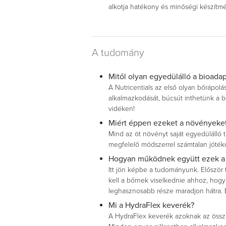
alkotja hatékony és minőségi készítm
A tudomány
Mitől olyan egyedülálló a bioadap
A Nutricentials az első olyan bőrápol
alkalmazkodását, búcsút inthetünk a bő
vidéken!
Miért éppen ezeket a növényeket 
Mind az öt növényt saját egyedülálló 
megfelelő módszerrel számtalan jótéko
Hogyan működnek együtt ezek a 
Itt jön képbe a tudományunk. Először 
kell a bőrnek viselkednie ahhoz, hogy
leghasznosabb része maradjon hátra. E
Mi a HydraFlex keverék?
A HydraFlex keverék azoknak az össze