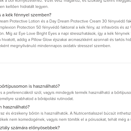
ik a bőr környezetéhez. Vizet vesz magához, és szükség szerint meggáto
en kellően hidratált legyen.
ls a kék fénnyel szemben?
ream Protective Lotion és a Day Dream Protective Cream 30 fényvédő fakt
lexion Protection 50 fényvédő faktorral a kék fény, az infravörös és az U
ön. Míg az Eye Love Bright Eyes a napi stresszhatások, így a kék fénynek 
 hivatott, addig a Pillow Glow éjszakai arcmaszkként azonnali és tartós hid
eként megnyilvánuló mindennapos oxidatív stresszel szemben.
 bőrtípusomon is használható?
als a preferenciákról szól, vagyis mindegyik termék használható a bőrtípu
emélyre szabhatod a bőrápolási rutinodat.
n használható?
raz és érzékeny bőrön is használhatók. A Nutricentialsszel búcsút inthets
ékek nem komedogének, vagyis nem tömítik el a pórusokat, tehát még a sűr
osztály számára előnyösebbek?