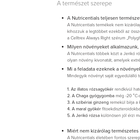
A természet szerepe
A Nutricentials teljesen termész
A Nutricentials termékek nem kizáróla
kihozzuk a legtöbbet ezekből az össze
a Celltrex Always Right szérum „Polygl
Milyen növényeket alkalmazunk, 
A Nutricentials többek közt a Jerikó r
olyan növény kivonatát, amelyek extr
Mi a feladata ezeknek a növény
Mindegyik növényt saját egyedülálló tu
1. Az illatos rózsagyökér
rendkívül hat
2. A Chaga gyógygomba
még -20 ˚C-o
3. A szibériai ginzeng
remekül bírja a 
4. A maral gyökér
fitoekdiszteroidokb
5. A Jerikó rózsa
különösen jól érzi ma
Miért nem kizárólag természetes 
A Nutricentials életében fontos szere