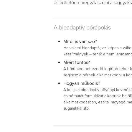
és érthetően megválaszolni a leggyakr
A bioadaptív bőrápolás
Miről is van szó?
Ha valami bioadaptív, az képes a vál
készítmények – tehát a nem lemosand
Miért fontos?
A bőrünkre nehezedő legtöbb teher k
segítesz a bőrnek alkalmazkodni a kö
Hogyan működik?
A kulcs a bioadaptív növényi keverékü
és bőrbarát formulákat alkottunk belő
alkalmazkodásban, ezáltal ragyogó meg
sugarakkal stb.