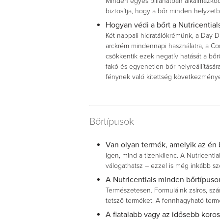
Minden egyes pillanatban alkalmazkod
biztosítja, hogy a bőr minden helyzetb
Hogyan védi a bőrt a Nutricentia
Két nappali hidratálókrémünk, a Day D
arckrém mindennapi használatra, a Comp
csökkentik ezek negatív hatását a bőr
fakó és egyenetlen bőr helyreállítására
fénynek való kitettség következmény
Bőrtípusok
Van olyan termék, amelyik az én
Igen, mind a tizenkilenc. A Nutricenti
válogathatsz – ezzel is még inkább sz
A Nutricentials minden bőrtípuso
Természetesen. Formuláink zsíros, szá
tetsző terméket. A fennhagyható term
A fiatalabb vagy az idősebb kor