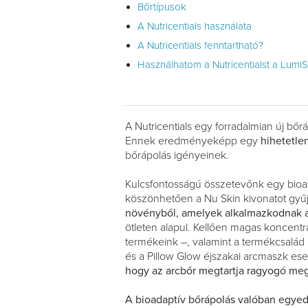
Bőrtípusok
A Nutricentials használata
A Nutricentials fenntartható?
Használhatom a Nutricentialst a Lumi
A Nutricentials egy forradalmian új bő
Ennek eredményeképp egy
hihetetle
bőrápolás igényeinek.
Kulcsfontosságú összetevőnk egy bioa
köszönhetően a Nu Skin kivonatot gyűj
növényből, amelyek alkalmazkodnak 
ötleten alapul. Kellően magas koncen
termékeink –, valamint a termékcsalád
és a Pillow Glow éjszakai arcmaszk es
hogy az arcbőr megtartja ragyogó megj
A bioadaptív bőrápolás valóban egyedü