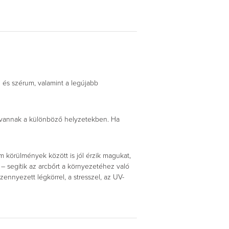
 és szérum, valamint a legújabb
 vannak a különböző helyzetekben. Ha
m körülmények között is jól érzik magukat,
– segítik az arcbőrt a környezetéhez való
nnyezett légkörrel, a stresszel, az UV-