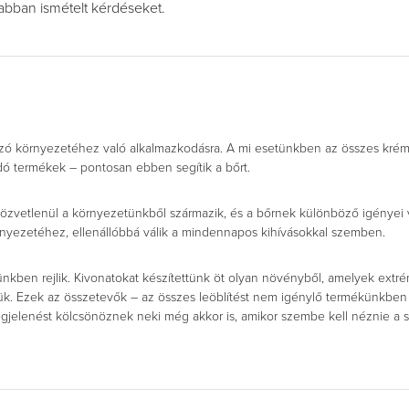
abban ismételt kérdéseket.
tozó környezetéhez való alkalmazkodásra. A mi esetünkben az összes krém
ó termékek – pontosan ebben segítik a bőrt.
özvetlenül a környezetünkből származik, és a bőrnek különböző igényei
rnyezetéhez, ellenállóbbá válik a mindennapos kihívásokkal szemben.
nkben rejlik. Kivonatokat készítettünk öt olyan növényből, amelyek extré
lük. Ezek az összetevők – az összes leöblítést nem igénylő termékünkben 
jelenést kölcsönöznek neki még akkor is, amikor szembe kell néznie a sze