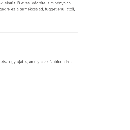
aki elmúlt 18 éves. Végtére is mindnyájan
dre ez a termékcsalád, függetlenül attól,
tsz egy újat is, amely csak Nutricentials