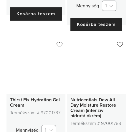
Mennyiség
1
Kosárba teszem
Kosárba teszem
Thirst Fix Hydrating Gel
Nutricentials Dew All
Cream
Day Moisture Restore
Cream (intenzív
Termékszám #
97001787
hidratálókrém)
Termékszám #
97001788
Mennyiség
1