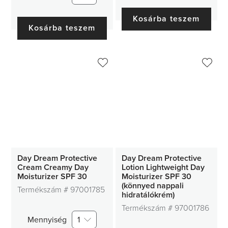
Kosárba teszem
Kosárba teszem
Day Dream Protective
Day Dream Protective
Cream Creamy Day
Lotion Lightweight Day
Moisturizer SPF 30
Moisturizer SPF 30
(könnyed nappali
Termékszám #
97001785
hidratálókrém)
Termékszám #
97001786
Mennyiség
1