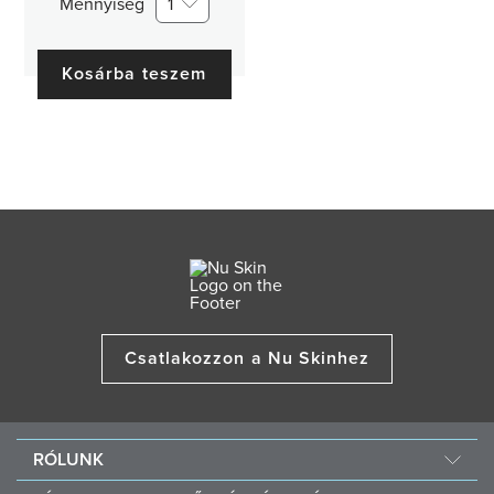
Mennyiség
1
Kosárba teszem
Csatlakozzon a Nu Skinhez
RÓLUNK
A Nu Skinről