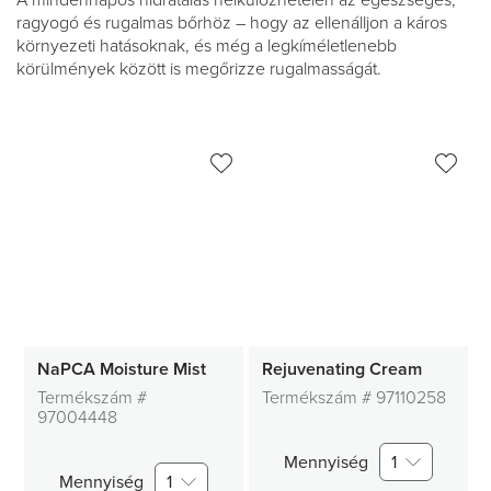
A mindennapos hidratálás nélkülözhetelen az egészséges,
ragyogó és rugalmas bőrhöz – hogy az ellenálljon a káros
környezeti hatásoknak, és még a legkíméletlenebb
körülmények között is megőrizze rugalmasságát.
NaPCA Moisture Mist
Rejuvenating Cream
Termékszám #
Termékszám #
97110258
97004448
Mennyiség
1
Mennyiség
1